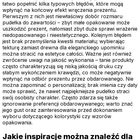
łatwo popełnić kilka typowych błędów, które mogą
wpłynąć na końcowy efekt wręczenia prezentu.
Pierwszym z nich jest niewłaściwy dobór rozmiaru
pudełka do zawartości – zbyt małe opakowanie może
uszkodzić prezent, natomiast zbyt duże sprawi wrażenie
niedopasowanego i nieestetycznego. Kolejnym błędem
jest brak przemyślenia kwestii materiału; wybierając
tekturę zamiast drewna dla eleganckiego upominku
można stracić na estetyce całości. Ważne jest również
zwrócenie uwagi na jakość wykonania – tanie produkty
często charakteryzują się niską jakością druku czy
słabym wykończeniem krawędzi, co może negatywnie
wpłynąć na odbiór prezentu przez obdarowanego. Nie
można zapominać o personalizacji; brak imienia czy daty
może sprawić, że nawet najpiękniejsze pudełko straci
swój osobisty charakter. Często zdarza się także
ignorowanie preferencji obdarowywanego; warto znać
jego gust oraz zainteresowania przed dokonaniem
wyboru dotyczącego kolorystyki czy wzorów
opakowania.
Jakie inspiracje można znaleźć dla