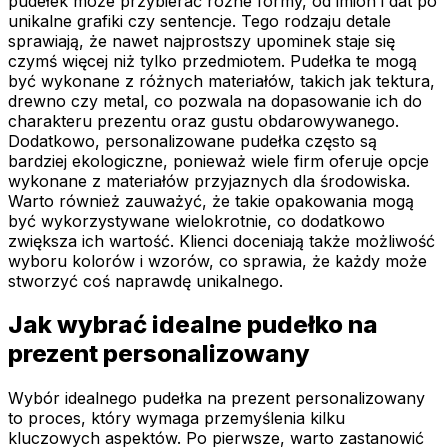
pudełek może przybierać różne formy, od imion i dat po
unikalne grafiki czy sentencje. Tego rodzaju detale
sprawiają, że nawet najprostszy upominek staje się
czymś więcej niż tylko przedmiotem. Pudełka te mogą
być wykonane z różnych materiałów, takich jak tektura,
drewno czy metal, co pozwala na dopasowanie ich do
charakteru prezentu oraz gustu obdarowywanego.
Dodatkowo, personalizowane pudełka często są
bardziej ekologiczne, ponieważ wiele firm oferuje opcje
wykonane z materiałów przyjaznych dla środowiska.
Warto również zauważyć, że takie opakowania mogą
być wykorzystywane wielokrotnie, co dodatkowo
zwiększa ich wartość. Klienci doceniają także możliwość
wyboru kolorów i wzorów, co sprawia, że każdy może
stworzyć coś naprawdę unikalnego.
Jak wybrać idealne pudełko na
prezent personalizowany
Wybór idealnego pudełka na prezent personalizowany
to proces, który wymaga przemyślenia kilku
kluczowych aspektów. Po pierwsze, warto zastanowić