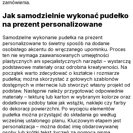
zamówienia.
Jak samodzielnie wykonać pudełko
na prezent personalizowane
Samodzielne wykonanie pudełka na prezent
personalizowane to świetny sposób na dodanie
osobistego akcentu do wręczanego upominku. Proces
ten nie wymaga zaawansowanych umiejętności
plastycznych ani specjalistycznych narzędzi – wystarczą
podstawowe materiały oraz odrobina kreatywności. Na
początek warto zdecydować o kształcie i rozmiarze
pudełka; można skorzystać z gotowych szablonów
dostępnych w internecie lub stworzyć własny projekt od
podstaw. Następnie należy przygotować odpowiednie
materiały – tekturę lub karton w wybranym kolorze oraz
dodatkowe ozdoby takie jak wstążki, naklejki czy farby
do dekoracji powierzchni. Po wycięciu elementów
pudełka można przystąpić do składania go według
wcześniej ustalonego planu. Kluczowym etapem jest
personalizacja – można dodać imię obdarowywanej
osoby lub krótki tekst życzeń za pomocą pisma