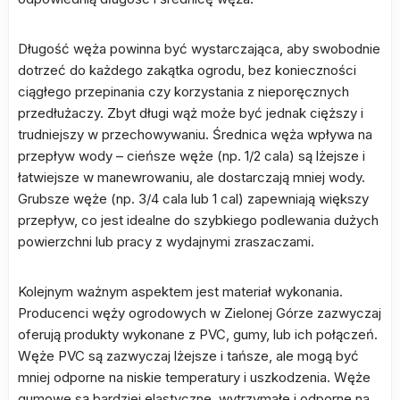
Długość węża powinna być wystarczająca, aby swobodnie
dotrzeć do każdego zakątka ogrodu, bez konieczności
ciągłego przepinania czy korzystania z nieporęcznych
przedłużaczy. Zbyt długi wąż może być jednak cięższy i
trudniejszy w przechowywaniu. Średnica węża wpływa na
przepływ wody – cieńsze węże (np. 1/2 cala) są lżejsze i
łatwiejsze w manewrowaniu, ale dostarczają mniej wody.
Grubsze węże (np. 3/4 cala lub 1 cal) zapewniają większy
przepływ, co jest idealne do szybkiego podlewania dużych
powierzchni lub pracy z wydajnymi zraszaczami.
Kolejnym ważnym aspektem jest materiał wykonania.
Producenci węży ogrodowych w Zielonej Górze zazwyczaj
oferują produkty wykonane z PVC, gumy, lub ich połączeń.
Węże PVC są zazwyczaj lżejsze i tańsze, ale mogą być
mniej odporne na niskie temperatury i uszkodzenia. Węże
gumowe są bardziej elastyczne, wytrzymałe i odporne na