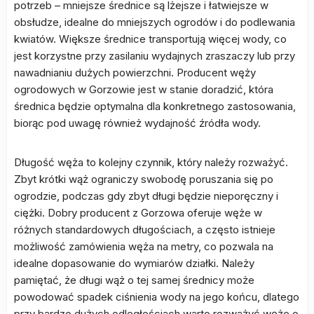
potrzeb – mniejsze średnice są lżejsze i łatwiejsze w
obsłudze, idealne do mniejszych ogrodów i do podlewania
kwiatów. Większe średnice transportują więcej wody, co
jest korzystne przy zasilaniu wydajnych zraszaczy lub przy
nawadnianiu dużych powierzchni. Producent węży
ogrodowych w Gorzowie jest w stanie doradzić, która
średnica będzie optymalna dla konkretnego zastosowania,
biorąc pod uwagę również wydajność źródła wody.
Długość węża to kolejny czynnik, który należy rozważyć.
Zbyt krótki wąż ograniczy swobodę poruszania się po
ogrodzie, podczas gdy zbyt długi będzie nieporęczny i
ciężki. Dobry producent z Gorzowa oferuje węże w
różnych standardowych długościach, a często istnieje
możliwość zamówienia węża na metry, co pozwala na
idealne dopasowanie do wymiarów działki. Należy
pamiętać, że długi wąż o tej samej średnicy może
powodować spadek ciśnienia wody na jego końcu, dlatego
przy bardzo dużych odległościach warto rozważyć węże o