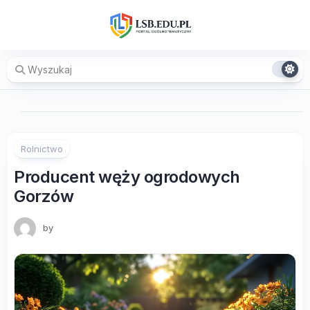
Skip
to
content
Rolnictwo
Producent węży ogrodowych
Gorzów
by