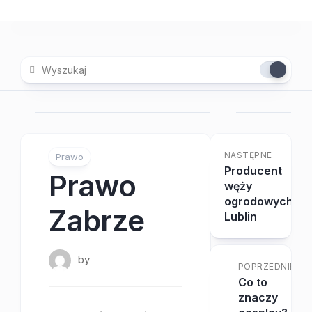
Skip
to
content
NASTĘPNE
Prawo
Producent
Prawo
węży
ogrodowych
Zabrze
Lublin
by
POPRZEDNIE
Co to
znaczy