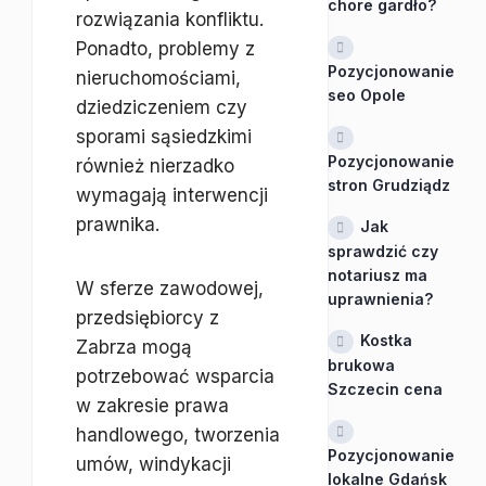
chore gardło?
rozwiązania konfliktu.
Ponadto, problemy z
Pozycjonowanie
nieruchomościami,
seo Opole
dziedziczeniem czy
sporami sąsiedzkimi
Pozycjonowanie
również nierzadko
stron Grudziądz
wymagają interwencji
prawnika.
Jak
sprawdzić czy
notariusz ma
W sferze zawodowej,
uprawnienia?
przedsiębiorcy z
Kostka
Zabrza mogą
brukowa
potrzebować wsparcia
Szczecin cena
w zakresie prawa
handlowego, tworzenia
Pozycjonowanie
umów, windykacji
lokalne Gdańsk