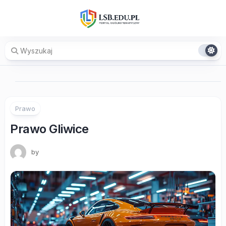
Skip
to
content
Prawo
Prawo Gliwice
by