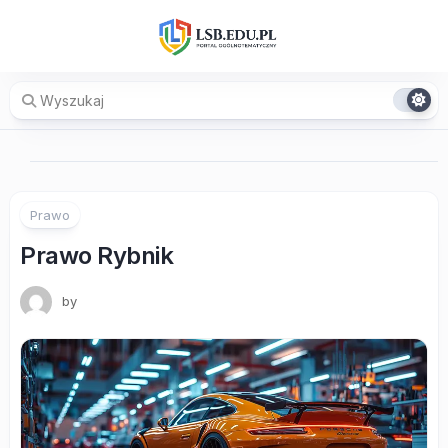
Skip
to
content
Prawo
Prawo Rybnik
by