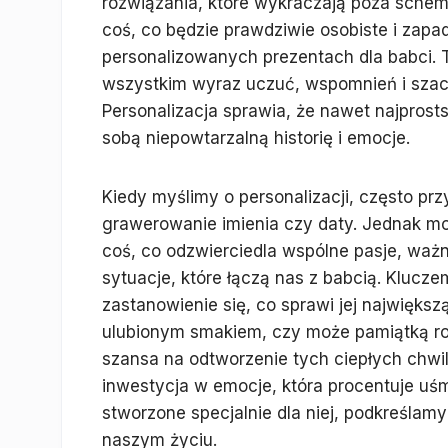
rozwiązania, które wykraczają poza schem
coś, co będzie prawdziwie osobiste i zapa
personalizowanych prezentach dla babci. T
wszystkim wyraz uczuć, wspomnień i szacu
Personalizacja sprawia, że nawet najpros
sobą niepowtarzalną historię i emocje.
Kiedy myślimy o personalizacji, często pr
grawerowanie imienia czy daty. Jednak m
coś, co odzwierciedla wspólne pasje, wa
sytuacje, które łączą nas z babcią. Klucz
zastanowienie się, co sprawi jej największ
ulubionym smakiem, czy może pamiątką rod
szansa na odtworzenie tych ciepłych chwil
inwestycja w emocje, która procentuje uś
stworzone specjalnie dla niej, podkreślamy
naszym życiu.