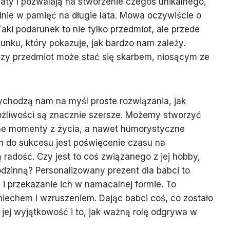
aty i pozwalają na stworzenie czegoś unikalnego,
dnie w pamięć na długie lata. Mowa oczywiście o
aki podarunek to nie tylko przedmiot, ale przede
nku, który pokazuje, jak bardzo nam zależy.
tszy przedmiot może stać się skarbem, niosącym ze
zychodzą nam na myśl proste rozwiązania, jak
ożliwości są znacznie szersze. Możemy stworzyć
żne momenty z życia, a nawet humorystyczne
em do sukcesu jest poświęcenie czasu na
ą radość. Czy jest to coś związanego z jej hobby,
zinną? Personalizowany prezent dla babci to
 i przekazanie ich w namacalnej formie. To
miechem i wzruszeniem. Dając babci coś, co zostało
 jej wyjątkowość i to, jak ważną rolę odgrywa w