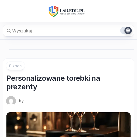
Skip
to
content
Biznes
Personalizowane torebki na
prezenty
by