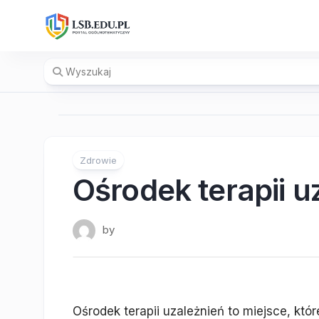
Skip
to
content
Zdrowie
Ośrodek terapii u
by
Ośrodek terapii uzależnień to miejsce, kt