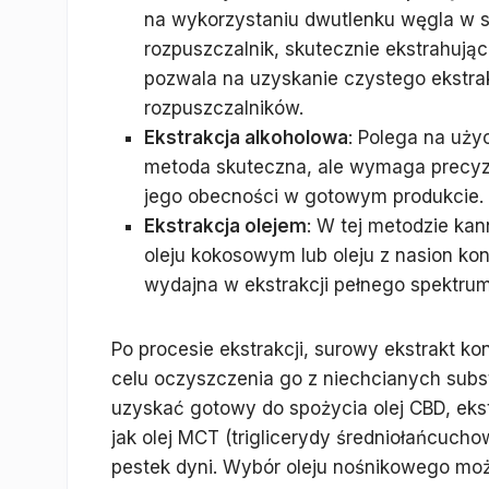
na wykorzystaniu dwutlenku węgla w st
rozpuszczalnik, skutecznie ekstrahując
pozwala na uzyskanie czystego ekstra
rozpuszczalników.
Ekstrakcja alkoholowa
: Polega na uży
metoda skuteczna, ale wymaga precyzy
jego obecności w gotowym produkcie.
Ekstrakcja olejem
: W tej metodzie ka
oleju kokosowym lub oleju z nasion kon
wydajna w ekstrakcji pełnego spektru
Po procesie ekstrakcji, surowy ekstrakt k
celu oczyszczenia go z niechcianych subst
uzyskać gotowy do spożycia olej CBD, eks
jak olej MCT (triglicerydy średniołańcuchow
pestek dyni. Wybór oleju nośnikowego mo