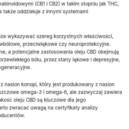
abinoidowymi (CB1 i CB2) w takim stopniu jak THC,
a także oddziałuje z innymi systemami
oże wykazywać szereg korzystnych właściwości,
ciwbólowe, przeciwlękowe czy neuroprotekcyjne.
e, a potencjalne zastosowania oleju CBD obejmują
 przewlekłego bólu, przez stany lękowe i depresyjne,
egeneracyjne.
 z nasion konopi, który jest produkowany z nasion
łuszczowe omega-3 i omega-6, ale zazwyczaj zawiera
jakość oleju CBD są kluczowe dla jego
arto zwracać uwagę na certyfikaty analizy
oducentów.