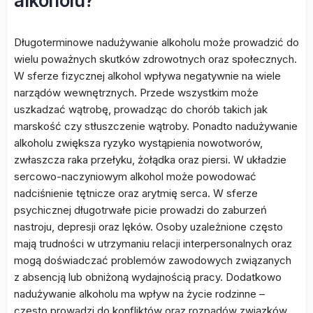
alkoholu?
Długoterminowe nadużywanie alkoholu może prowadzić do
wielu poważnych skutków zdrowotnych oraz społecznych.
W sferze fizycznej alkohol wpływa negatywnie na wiele
narządów wewnętrznych. Przede wszystkim może
uszkadzać wątrobę, prowadząc do chorób takich jak
marskość czy stłuszczenie wątroby. Ponadto nadużywanie
alkoholu zwiększa ryzyko wystąpienia nowotworów,
zwłaszcza raka przełyku, żołądka oraz piersi. W układzie
sercowo-naczyniowym alkohol może powodować
nadciśnienie tętnicze oraz arytmię serca. W sferze
psychicznej długotrwałe picie prowadzi do zaburzeń
nastroju, depresji oraz lęków. Osoby uzależnione często
mają trudności w utrzymaniu relacji interpersonalnych oraz
mogą doświadczać problemów zawodowych związanych
z absencją lub obniżoną wydajnością pracy. Dodatkowo
nadużywanie alkoholu ma wpływ na życie rodzinne –
często prowadzi do konfliktów oraz rozpadów związków.