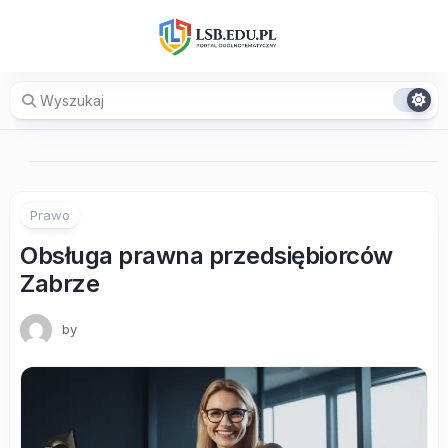
Skip
to
content
Prawo
Obsługa prawna przedsiębiorców
Zabrze
by