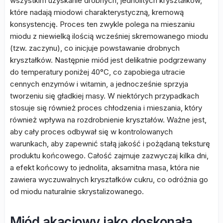
wszystkim uzyskanie drobnych, jednolitych kryształków,
które nadają miodowi charakterystyczną, kremową
konsystencję. Proces ten zwykle polega na mieszaniu
miodu z niewielką ilością wcześniej skremowanego miodu
(tzw. zaczynu), co inicjuje powstawanie drobnych
kryształków. Następnie miód jest delikatnie podgrzewany
do temperatury poniżej 40°C, co zapobiega utracie
cennych enzymów i witamin, a jednocześnie sprzyja
tworzeniu się gładkiej masy. W niektórych przypadkach
stosuje się również proces chłodzenia i mieszania, który
również wpływa na rozdrobnienie kryształów. Ważne jest,
aby cały proces odbywał się w kontrolowanych
warunkach, aby zapewnić stałą jakość i pożądaną teksturę
produktu końcowego. Całość zajmuje zazwyczaj kilka dni,
a efekt końcowy to jednolita, aksamitna masa, która nie
zawiera wyczuwalnych kryształków cukru, co odróżnia go
od miodu naturalnie skrystalizowanego.
Miód akacjowy jako doskonała