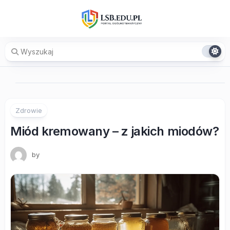
Skip
to
content
Zdrowie
Miód kremowany – z jakich miodów?
by