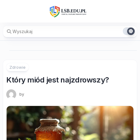
Skip
to
content
Zdrowie
Który miód jest najzdrowszy?
by