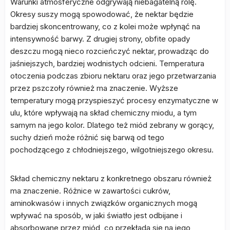
Warunki atmosferyczne odgrywają niebagatelną rolę.
Okresy suszy mogą spowodować, że nektar będzie
bardziej skoncentrowany, co z kolei może wpłynąć na
intensywność barwy. Z drugiej strony, obfite opady
deszczu mogą nieco rozcieńczyć nektar, prowadząc do
jaśniejszych, bardziej wodnistych odcieni. Temperatura
otoczenia podczas zbioru nektaru oraz jego przetwarzania
przez pszczoły również ma znaczenie. Wyższe
temperatury mogą przyspieszyć procesy enzymatyczne w
ulu, które wpływają na skład chemiczny miodu, a tym
samym na jego kolor. Dlatego też miód zebrany w gorący,
suchy dzień może różnić się barwą od tego
pochodzącego z chłodniejszego, wilgotniejszego okresu.
Skład chemiczny nektaru z konkretnego obszaru również
ma znaczenie. Różnice w zawartości cukrów,
aminokwasów i innych związków organicznych mogą
wpływać na sposób, w jaki światło jest odbijane i
absorbowane przez miód, co przekłada się na jego