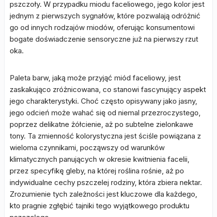
pszczoły. W przypadku miodu faceliowego, jego kolor jest
jednym z pierwszych sygnałów, które pozwalają odróżnić
go od innych rodzajów miodów, oferując konsumentowi
bogate doświadczenie sensoryczne już na pierwszy rzut
oka.
Paleta barw, jaką może przyjąć miód faceliowy, jest
zaskakująco zróżnicowana, co stanowi fascynujący aspekt
jego charakterystyki. Choć często opisywany jako jasny,
jego odcień może wahać się od niemal przezroczystego,
poprzez delikatne żółcienie, aż po subtelne zielonkawe
tony. Ta zmienność kolorystyczna jest ściśle powiązana z
wieloma czynnikami, począwszy od warunków
klimatycznych panujących w okresie kwitnienia facelii,
przez specyfikę gleby, na której roślina rośnie, aż po
indywidualne cechy pszczelej rodziny, która zbiera nektar.
Zrozumienie tych zależności jest kluczowe dla każdego,
kto pragnie zgłębić tajniki tego wyjątkowego produktu