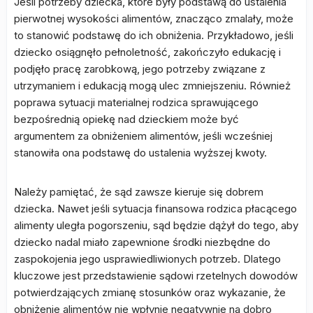
Jeśli potrzeby dziecka, które były podstawą do ustalenia
pierwotnej wysokości alimentów, znacząco zmalały, może
to stanowić podstawę do ich obniżenia. Przykładowo, jeśli
dziecko osiągnęło pełnoletność, zakończyło edukację i
podjęło pracę zarobkową, jego potrzeby związane z
utrzymaniem i edukacją mogą ulec zmniejszeniu. Również
poprawa sytuacji materialnej rodzica sprawującego
bezpośrednią opiekę nad dzieckiem może być
argumentem za obniżeniem alimentów, jeśli wcześniej
stanowiła ona podstawę do ustalenia wyższej kwoty.
Należy pamiętać, że sąd zawsze kieruje się dobrem
dziecka. Nawet jeśli sytuacja finansowa rodzica płacącego
alimenty uległa pogorszeniu, sąd będzie dążył do tego, aby
dziecko nadal miało zapewnione środki niezbędne do
zaspokojenia jego usprawiedliwionych potrzeb. Dlatego
kluczowe jest przedstawienie sądowi rzetelnych dowodów
potwierdzających zmianę stosunków oraz wykazanie, że
obniżenie alimentów nie wpłynie negatywnie na dobro