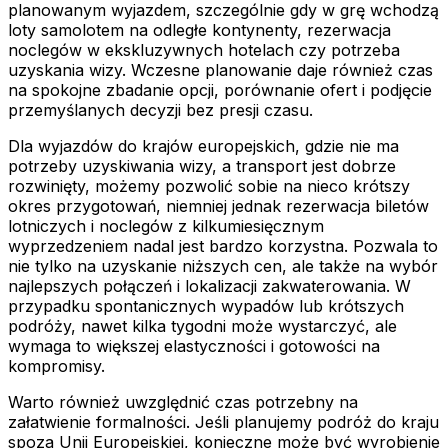
planowanym wyjazdem, szczególnie gdy w grę wchodzą
loty samolotem na odległe kontynenty, rezerwacja
noclegów w ekskluzywnych hotelach czy potrzeba
uzyskania wizy. Wczesne planowanie daje również czas
na spokojne zbadanie opcji, porównanie ofert i podjęcie
przemyślanych decyzji bez presji czasu.
Dla wyjazdów do krajów europejskich, gdzie nie ma
potrzeby uzyskiwania wizy, a transport jest dobrze
rozwinięty, możemy pozwolić sobie na nieco krótszy
okres przygotowań, niemniej jednak rezerwacja biletów
lotniczych i noclegów z kilkumiesięcznym
wyprzedzeniem nadal jest bardzo korzystna. Pozwala to
nie tylko na uzyskanie niższych cen, ale także na wybór
najlepszych połączeń i lokalizacji zakwaterowania. W
przypadku spontanicznych wypadów lub krótszych
podróży, nawet kilka tygodni może wystarczyć, ale
wymaga to większej elastyczności i gotowości na
kompromisy.
Warto również uwzględnić czas potrzebny na
załatwienie formalności. Jeśli planujemy podróż do kraju
spoza Unii Europejskiej, konieczne może być wyrobienie