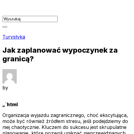
Skip
to
content
Turystyka
Jak zaplanować wypoczynek za
granicą?
by
„`html
Organizacja wyjazdu zagranicznego, choć ekscytująca,
może być również źródłem stresu, jeśli podejdziemy do
niej chaotycznie. Kluczem do sukcesu jest skrupulatne
planowanie, które pozwoli uniknąć nieprzewidzianych