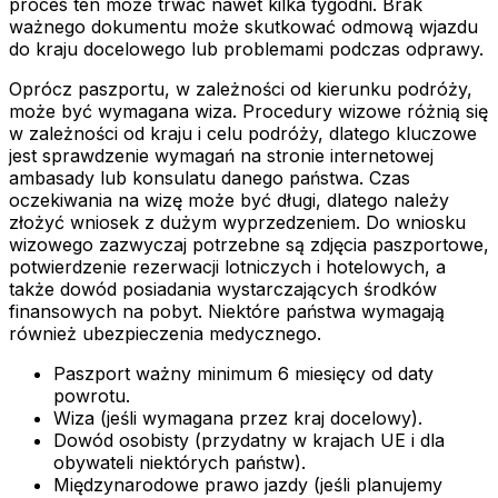
proces ten może trwać nawet kilka tygodni. Brak
ważnego dokumentu może skutkować odmową wjazdu
do kraju docelowego lub problemami podczas odprawy.
Oprócz paszportu, w zależności od kierunku podróży,
może być wymagana wiza. Procedury wizowe różnią się
w zależności od kraju i celu podróży, dlatego kluczowe
jest sprawdzenie wymagań na stronie internetowej
ambasady lub konsulatu danego państwa. Czas
oczekiwania na wizę może być długi, dlatego należy
złożyć wniosek z dużym wyprzedzeniem. Do wniosku
wizowego zazwyczaj potrzebne są zdjęcia paszportowe,
potwierdzenie rezerwacji lotniczych i hotelowych, a
także dowód posiadania wystarczających środków
finansowych na pobyt. Niektóre państwa wymagają
również ubezpieczenia medycznego.
Paszport ważny minimum 6 miesięcy od daty
powrotu.
Wiza (jeśli wymagana przez kraj docelowy).
Dowód osobisty (przydatny w krajach UE i dla
obywateli niektórych państw).
Międzynarodowe prawo jazdy (jeśli planujemy