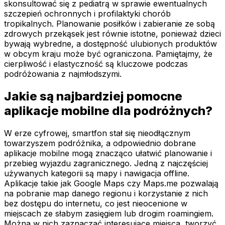
skonsultować się z pediatrą w sprawie ewentualnych
szczepień ochronnych i profilaktyki chorób
tropikalnych. Planowanie posiłków i zabieranie ze sobą
zdrowych przekąsek jest równie istotne, ponieważ dzieci
bywają wybredne, a dostępność ulubionych produktów
w obcym kraju może być ograniczona. Pamiętajmy, że
cierpliwość i elastyczność są kluczowe podczas
podróżowania z najmłodszymi.
Jakie są najbardziej pomocne
aplikacje mobilne dla podróżnych?
W erze cyfrowej, smartfon stał się nieodłącznym
towarzyszem podróżnika, a odpowiednio dobrane
aplikacje mobilne mogą znacząco ułatwić planowanie i
przebieg wyjazdu zagranicznego. Jedną z najczęściej
używanych kategorii są mapy i nawigacja offline.
Aplikacje takie jak Google Maps czy Maps.me pozwalają
na pobranie map danego regionu i korzystanie z nich
bez dostępu do internetu, co jest nieocenione w
miejscach ze słabym zasięgiem lub drogim roamingiem.
Można w nich zaznaczać interesujące miejsca, tworzyć