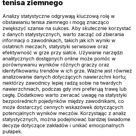
tenisa ziemnego
Analizy statystyczne odgrywają kluczową rolę w
obstawianiu tenisa ziemnego i mogą znacząco
zwiększyć szanse na sukces. Aby skutecznie korzystać
z danych statystycznych, warto zacząć od zbierania
informacji o zawodnikach, takich jak ich wyniki w
ostatnich meczach, statystyki serwisowe oraz
efektywność w grze przy siatce. Używanie narzędzi
analitycznych dostępnych online może pomóc w
porównywaniu wyników różnych graczy oraz
identyfikowaniu trendów w ich grze. Ważne jest również
analizowanie danych dotyczących nawierzchni kortu;
niektórzy zawodnicy lepiej radzą sobie na twardych
nawierzchniach, podczas gdy inni preferują trawę lub
cegłę. Dodatkowo warto zwracać uwagę na statystyki
bezpośrednich pojedynków między zawodnikami, co
może dostarczyć cennych wskazówek dotyczących
potencjalnych wyników meczów. Korzystając z analiz
statystycznych, można podejmować bardziej świadome
decyzje dotyczące zakładów i unikać emocjonalnych
pułapek.