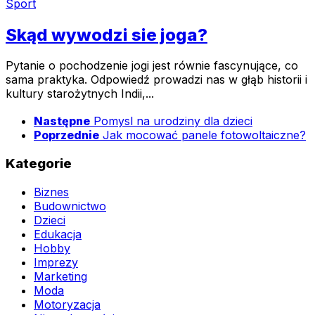
Sport
Skąd wywodzi sie joga?
Pytanie o pochodzenie jogi jest równie fascynujące, co
sama praktyka. Odpowiedź prowadzi nas w głąb historii i
kultury starożytnych Indii,...
Następne
Pomysl na urodziny dla dzieci
Poprzednie
Jak mocować panele fotowoltaiczne?
Kategorie
Biznes
Budownictwo
Dzieci
Edukacja
Hobby
Imprezy
Marketing
Moda
Motoryzacja