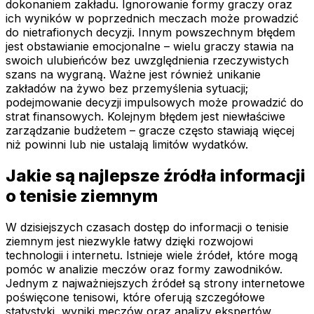
dokonaniem zakładu. Ignorowanie formy graczy oraz
ich wyników w poprzednich meczach może prowadzić
do nietrafionych decyzji. Innym powszechnym błędem
jest obstawianie emocjonalne – wielu graczy stawia na
swoich ulubieńców bez uwzględnienia rzeczywistych
szans na wygraną. Ważne jest również unikanie
zakładów na żywo bez przemyślenia sytuacji;
podejmowanie decyzji impulsowych może prowadzić do
strat finansowych. Kolejnym błędem jest niewłaściwe
zarządzanie budżetem – gracze często stawiają więcej
niż powinni lub nie ustalają limitów wydatków.
Jakie są najlepsze źródła informacji
o tenisie ziemnym
W dzisiejszych czasach dostęp do informacji o tenisie
ziemnym jest niezwykle łatwy dzięki rozwojowi
technologii i internetu. Istnieje wiele źródeł, które mogą
pomóc w analizie meczów oraz formy zawodników.
Jednym z najważniejszych źródeł są strony internetowe
poświęcone tenisowi, które oferują szczegółowe
statystyki, wyniki meczów oraz analizy ekspertów.