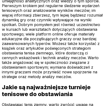
umiejętności analitycznych oraz wiedzy o tym sporcie.
Pierwszym krokiem jest regularne śledzenie wydarzeń
tenisowych oraz analizowanie wyników meczów; im
więcej informacji zbierzesz, tym lepiej będziesz rozumiał
dynamikę gry oraz czynniki wpływające na wyniki
spotkań. Dobrym pomysłem jest również uczestnictwo
w kursach lub warsztatach dotyczących obstawiania
sportowego; wiele platform online oferuje materiały
edukacyjne dla początkujących graczy oraz bardziej
zaawansowanych typerów. Możesz także korzystać z
książek oraz artykułów poświęconych strategiom
obstawiania tenisa ziemnego, które dostarczą ci
cennych wskazówek i technik analizy meczów. Warto
także angażować się w społeczności związane z
obstawianiem sportowym; wymiana doświadczeń z
innymi graczami może przynieść nowe spojrzenie na
strategie oraz metody analizy meczów.
Jakie są najważniejsze turnieje
tenisowe do obstawiania
Obstawiając tenis ziemny, warto zwrócić uwagę na