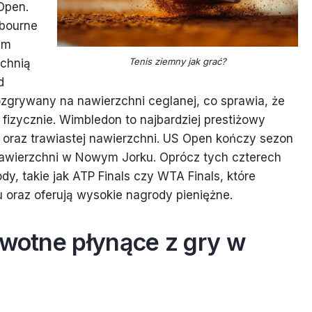
Open.
lbourne
ym
Tenis ziemny jak grać?
zchnią
d
ozgrywany na nawierzchni ceglanej, co sprawia, że
 fizycznie. Wimbledon to najbardziej prestiżowy
ji oraz trawiastej nawierzchni. US Open kończy sezon
nawierzchni w Nowym Jorku. Oprócz tych czterech
dy, takie jak ATP Finals czy WTA Finals, które
oraz oferują wysokie nagrody pieniężne.
owotne płynące z gry w