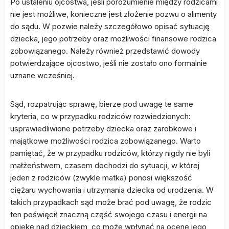
Po ustaleniu ojcostwa, jeśli porozumienie między rodzicami
nie jest możliwe, konieczne jest złożenie pozwu o alimenty
do sądu. W pozwie należy szczegółowo opisać sytuację
dziecka, jego potrzeby oraz możliwości finansowe rodzica
zobowiązanego. Należy również przedstawić dowody
potwierdzające ojcostwo, jeśli nie zostało ono formalnie
uznane wcześniej.
Sąd, rozpatrując sprawę, bierze pod uwagę te same
kryteria, co w przypadku rodziców rozwiedzionych:
usprawiedliwione potrzeby dziecka oraz zarobkowe i
majątkowe możliwości rodzica zobowiązanego. Warto
pamiętać, że w przypadku rodziców, którzy nigdy nie byli
małżeństwem, czasem dochodzi do sytuacji, w której
jeden z rodziców (zwykle matka) ponosi większość
ciężaru wychowania i utrzymania dziecka od urodzenia. W
takich przypadkach sąd może brać pod uwagę, że rodzic
ten poświęcił znaczną część swojego czasu i energii na
opiekę nad dzieckiem, co może wpłynąć na ocenę jego