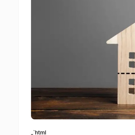
„`html