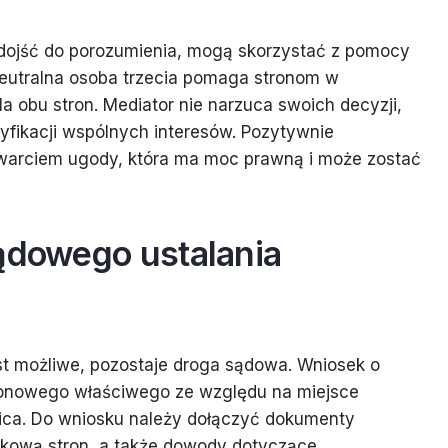
e dojść do porozumienia, mogą skorzystać z pomocy
neutralna osoba trzecia pomaga stronom w
a obu stron. Mediator nie narzuca swoich decyzji,
yfikacji wspólnych interesów. Pozytywnie
arciem ugody, która ma moc prawną i może zostać
sądowego ustalania
st możliwe, pozostaje droga sądowa. Wniosek o
ejonowego właściwego ze względu na miejsce
ica. Do wniosku należy dołączyć dokumenty
obkową stron, a także dowody dotyczące