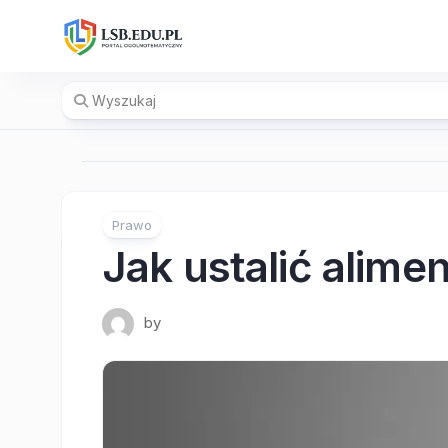
Skip
to
content
Prawo
Jak ustalić alime
by