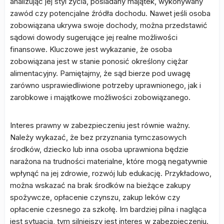
analizując jej styl życia, posiadany majątek, wykonywany
zawód czy potencjalne źródła dochodu. Nawet jeśli osoba
zobowiązana ukrywa swoje dochody, można przedstawić
sądowi dowody sugerujące jej realne możliwości
finansowe. Kluczowe jest wykazanie, że osoba
zobowiązana jest w stanie ponosić określony ciężar
alimentacyjny. Pamiętajmy, że sąd bierze pod uwagę
zarówno usprawiedliwione potrzeby uprawnionego, jak i
zarobkowe i majątkowe możliwości zobowiązanego.
Interes prawny w zabezpieczeniu jest równie ważny.
Należy wykazać, że bez przyznania tymczasowych
środków, dziecko lub inna osoba uprawniona będzie
narażona na trudności materialne, które mogą negatywnie
wpłynąć na jej zdrowie, rozwój lub edukację. Przykładowo,
można wskazać na brak środków na bieżące zakupy
spożywcze, opłacenie czynszu, zakup leków czy
opłacenie czesnego za szkołę. Im bardziej pilna i nagląca
jest sytuacja, tym silniejszy jest interes w zabezpieczeniu.