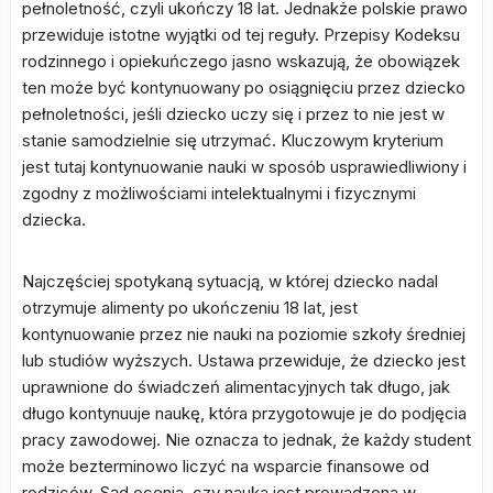
pełnoletność, czyli ukończy 18 lat. Jednakże polskie prawo
przewiduje istotne wyjątki od tej reguły. Przepisy Kodeksu
rodzinnego i opiekuńczego jasno wskazują, że obowiązek
ten może być kontynuowany po osiągnięciu przez dziecko
pełnoletności, jeśli dziecko uczy się i przez to nie jest w
stanie samodzielnie się utrzymać. Kluczowym kryterium
jest tutaj kontynuowanie nauki w sposób usprawiedliwiony i
zgodny z możliwościami intelektualnymi i fizycznymi
dziecka.
Najczęściej spotykaną sytuacją, w której dziecko nadal
otrzymuje alimenty po ukończeniu 18 lat, jest
kontynuowanie przez nie nauki na poziomie szkoły średniej
lub studiów wyższych. Ustawa przewiduje, że dziecko jest
uprawnione do świadczeń alimentacyjnych tak długo, jak
długo kontynuuje naukę, która przygotowuje je do podjęcia
pracy zawodowej. Nie oznacza to jednak, że każdy student
może bezterminowo liczyć na wsparcie finansowe od
rodziców. Sąd ocenia, czy nauka jest prowadzona w