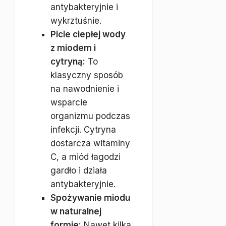
antybakteryjnie i
wykrztuśnie.
Picie ciepłej wody
z miodem i
cytryną:
To
klasyczny sposób
na nawodnienie i
wsparcie
organizmu podczas
infekcji. Cytryna
dostarcza witaminy
C, a miód łagodzi
gardło i działa
antybakteryjnie.
Spożywanie miodu
w naturalnej
formie:
Nawet kilka