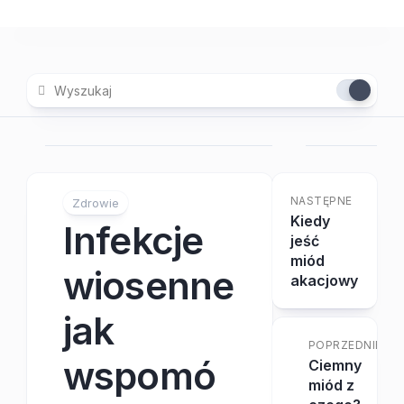
Skip
to
content
NASTĘPNE
Zdrowie
Kiedy
Infekcje
jeść
miód
wiosenne
akacjowy
jak
POPRZEDNIE
wspomó
Ciemny
miód z