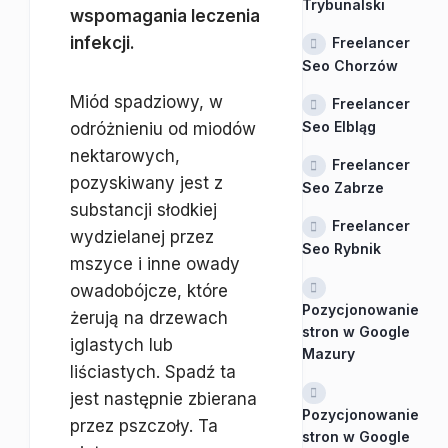
Trybunalski
wspomagania leczenia
infekcji.
Freelancer
Seo Chorzów
Miód spadziowy, w
Freelancer
Seo Elbląg
odróżnieniu od miodów
nektarowych,
Freelancer
pozyskiwany jest z
Seo Zabrze
substancji słodkiej
Freelancer
wydzielanej przez
Seo Rybnik
mszyce i inne owady
owadobójcze, które
Pozycjonowanie
żerują na drzewach
stron w Google
iglastych lub
Mazury
liściastych. Spadź ta
jest następnie zbierana
Pozycjonowanie
przez pszczoły. Ta
stron w Google