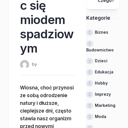
czego?
c się
miodem
Kategorie
spadziow
Biznes
ym
Budownictwo
Dzieci
by
Edukacja
Hobby
Wiosna, choć przynosi
Imprezy
ze sobą odrodzenie
natury i dłuższe,
Marketing
cieplejsze dni, często
Moda
stawia nasz organizm
przed nowymi