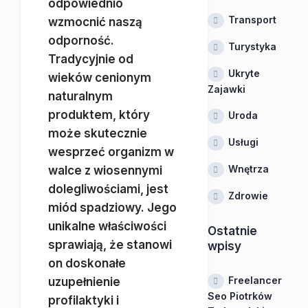
odpowiednio
Transport
wzmocnić naszą
odporność.
Turystyka
Tradycyjnie od
Ukryte
wieków cenionym
Zajawki
naturalnym
produktem, który
Uroda
może skutecznie
Usługi
wesprzeć organizm w
Wnętrza
walce z wiosennymi
dolegliwościami, jest
Zdrowie
miód spadziowy. Jego
unikalne właściwości
Ostatnie
sprawiają, że stanowi
wpisy
on doskonałe
Freelancer
uzupełnienie
Seo Piotrków
profilaktyki i