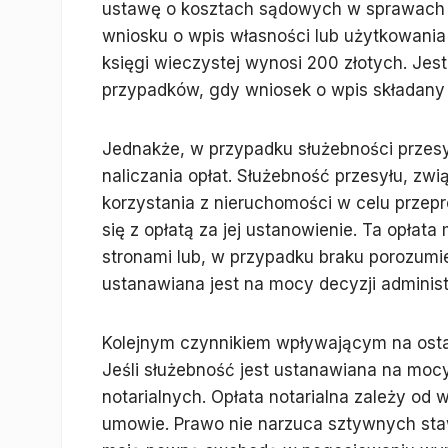
ustawę o kosztach sądowych w sprawach cy
wniosku o wpis własności lub użytkowani
księgi wieczystej wynosi 200 złotych. Jes
przypadków, gdy wniosek o wpis składany j
Jednakże, w przypadku służebności przes
naliczania opłat. Służebność przesyłu, z
korzystania z nieruchomości w celu przepr
się z opłatą za jej ustanowienie. Ta opła
stronami lub, w przypadku braku porozumie
ustanawiana jest na mocy decyzji administ
Kolejnym czynnikiem wpływającym na ostat
Jeśli służebność jest ustanawiana na moc
notarialnych. Opłata notarialna zależy od 
umowie. Prawo nie narzuca sztywnych staw