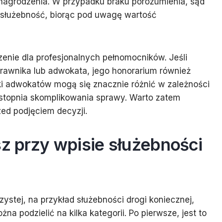
grodzenia. W przypadku braku porozumienia, sąd
służebność, biorąc pod uwagę wartość
enie dla profesjonalnych pełnomocników. Jeśli
prawnika lub adwokata, jego honorarium również
i adwokatów mogą się znacznie różnić w zależności
 stopnia skomplikowania sprawy. Warto zatem
zed podjęciem decyzji.
sz przy wpisie służebności
ystej, na przykład służebności drogi koniecznej,
na podzielić na kilka kategorii. Po pierwsze, jest to