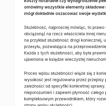
koszty notarialne czy wynagrodzenie pe
omówimy wszystkie elementy składowe k
mógł dokładnie oszacować swoje wydatk
Służebność, najprościej mówiąc, to prawo
obciążoną) na rzecz właściciela innej nie
na przykład służebność drogi koniecznej, 
przesyłu, pozwalająca na przeprowadzenie 
Każda z tych służebności, aby była prawn
ujawniona w księdze wieczystej nieruchom
Proces wpisu służebności wiąże się z konie
wysokość jest regulowana przez przepisy 
zależności od specyfiki konkretnej sprawy
nieporozumień i zapewni płynność całego
kompleksowym przewodnikiem, który rozwi
strony wpisu służebności.