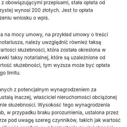
z obowiązującymi przepisami, stała opłata od
ystej wynosi 200 złotych. Jest to opłata
żeniu wniosku o wpis.
ana na mocy umowy, na przykład umowy o treści
 notariusza, należy uwzględnić również taksę
artości służebności, która została określona w
i taksy notarialnej, które są uzależnione od
rtość służebności, tym wyższa może być opłata
o limitu.
zanych z potencjalnym wynagrodzeniem za
 ustalą inaczej, właściciel nieruchomości obciążonej
nie służebności. Wysokość tego wynagrodzenia
b, w przypadku braku porozumienia, ustalona przez
erze pod uwagę szereg czynników, takich jak wartość