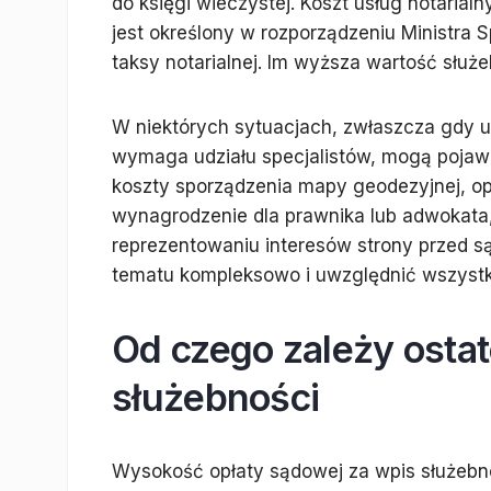
do księgi wieczystej. Koszt usług notarial
jest określony w rozporządzeniu Ministra
taksy notarialnej. Im wyższa wartość służ
W niektórych sytuacjach, zwłaszcza gdy u
wymaga udziału specjalistów, mogą pojawi
koszty sporządzenia mapy geodezyjnej, op
wynagrodzenie dla prawnika lub adwokata
reprezentowaniu interesów strony przed s
tematu kompleksowo i uwzględnić wszystki
Od czego zależy osta
służebności
Wysokość opłaty sądowej za wpis służebno