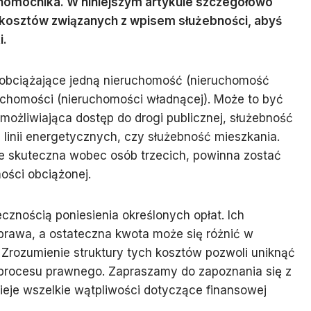
łnomocnika. W niniejszym artykule szczegółowo
osztów związanych z wpisem służebności, abyś
i.
 obciążające jedną nieruchomość (nieruchomość
ruchomości (nieruchomości władnącej). Może to być
umożliwiająca dostęp do drogi publicznej, służebność
linii energetycznych, czy służebność mieszkania.
ie skuteczna wobec osób trzecich, powinna zostać
ości obciążonej.
cznością poniesienia określonych opłat. Ich
prawa, a ostateczna kwota może się różnić w
. Zrozumienie struktury tych kosztów pozwoli uniknąć
 procesu prawnego. Zapraszamy do zapoznania się z
eje wszelkie wątpliwości dotyczące finansowej