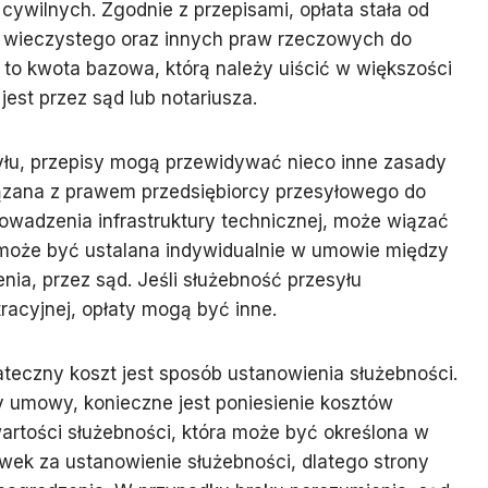
wilnych. Zgodnie z przepisami, opłata stała od
a wieczystego oraz innych praw rzeczowych do
t to kwota bazowa, którą należy uiścić w większości
est przez sąd lub notariusza.
yłu, przepisy mogą przewidywać nieco inne zasady
wiązana z prawem przedsiębiorcy przesyłowego do
owadzenia infrastruktury technicznej, może wiązać
ta może być ustalana indywidualnie w umowie między
nia, przez sąd. Jeśli służebność przesyłu
racyjnej, opłaty mogą być inne.
eczny koszt jest sposób ustanowienia służebności.
y umowy, konieczne jest poniesienie kosztów
wartości służebności, która może być określona w
ek za ustanowienie służebności, dlatego strony