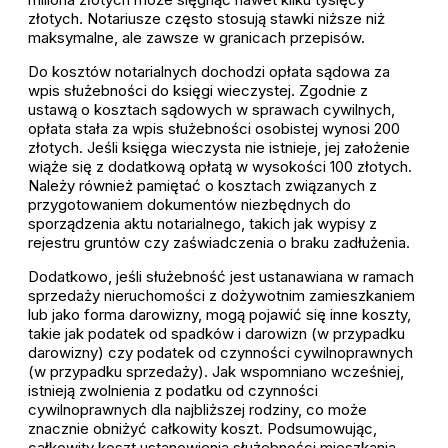
złotych. Notariusze często stosują stawki niższe niż
maksymalne, ale zawsze w granicach przepisów.
Do kosztów notarialnych dochodzi opłata sądowa za
wpis służebności do księgi wieczystej. Zgodnie z
ustawą o kosztach sądowych w sprawach cywilnych,
opłata stała za wpis służebności osobistej wynosi 200
złotych. Jeśli księga wieczysta nie istnieje, jej założenie
wiąże się z dodatkową opłatą w wysokości 100 złotych.
Należy również pamiętać o kosztach związanych z
przygotowaniem dokumentów niezbędnych do
sporządzenia aktu notarialnego, takich jak wypisy z
rejestru gruntów czy zaświadczenia o braku zadłużenia.
Dodatkowo, jeśli służebność jest ustanawiana w ramach
sprzedaży nieruchomości z dożywotnim zamieszkaniem
lub jako forma darowizny, mogą pojawić się inne koszty,
takie jak podatek od spadków i darowizn (w przypadku
darowizny) czy podatek od czynności cywilnoprawnych
(w przypadku sprzedaży). Jak wspomniano wcześniej,
istnieją zwolnienia z podatku od czynności
cywilnoprawnych dla najbliższej rodziny, co może
znacznie obniżyć całkowity koszt. Podsumowując,
całkowity koszt ustanowienia służebności mieszkania