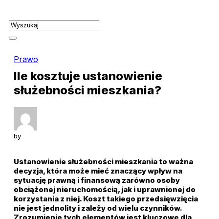
Skip
to
content
Prawo
Ile kosztuje ustanowienie
służebności mieszkania?
by
Ustanowienie służebności mieszkania to ważna
decyzja, która może mieć znaczący wpływ na
sytuację prawną i finansową zarówno osoby
obciążonej nieruchomością, jak i uprawnionej do
korzystania z niej. Koszt takiego przedsięwzięcia
nie jest jednolity i zależy od wielu czynników.
Zrozumienie tych elementów jest kluczowe dla