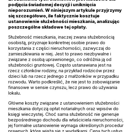
podjęcia świadomej decyzji i uniknięcia
nieporozumień. W niniejszym artykule przyjrzymy
się szczegółowo, ile faktycznie kosztuje
ustanowienie służebności mieszkania, analizując
poszczególne składowe tej opłaty.
Służebność mieszkania, inaczej zwana służebnością
osobistą, przyznaje konkretnej osobie prawo do
korzystania z części nieruchomości, zazwyczaj do
zamieszkiwania w niej. Jest to prawo niezbywalne i
związane z osobą uprawnionego, co odróżnia ją od
służebności gruntowej. Często ustanawiana jest na
rzecz członków rodziny, na przykład rodziców przez
dzieci lub na rzecz jednego z małżonków w przypadku
rozwodu. Warto podkreślić, że nie jest to zobowiązanie
finansowe w sensie czynszu, lecz prawo do używania
lokalu.
Główne koszty związane z ustanowieniem służebności
mieszkania dotyczą opłat notarialnych oraz wpisów do
księgi wieczystej. Choć sama służebność nie generuje
bezpośredniego dochodu dla właściciela nieruchomości,
jej formalne ustanowienie wymaga określonych procedur
prawnych, które wiążą się z wydatkami. Cena tych usług