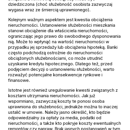
dziedziczona (choć służebność osobista zazwyczaj
wygasa wraz ze śmiercią uprawnionego).
Kolejnym ważnym aspektem jest kwestia obciążenia
nieruchomości. Ustanowienie służebności mieszkania
stanowi obciążenie dla właściciela nieruchomości,
ograniczając jego prawo do swobodnego dysponowania
nią. Może to wpłynąć na wartość nieruchomości w
przypadku jej sprzedaży lub obciążenia hipoteką. Banki
często podchodzą ostrożnie do nieruchomości
obciążonych służebnościami, co może utrudnić
uzyskanie kredytu hipotecznego. Dlatego też, przed
podjęciem decyzji o ustanowieniu służebności, warto
rozważyć potencjalne konsekwencje rynkowe i
finansowe.
Istotne jest również uregulowanie kwestii związanych z
kosztami utrzymania nieruchomości. Jak już
wspomniano, zazwyczaj koszty te ponosi osoba
uprawniona do służebności, jednakże można to inaczej
ustalić w umowie. Należy jasno określić, kto będzie
odpowiedzialny za opłaty za media, podatki od
nieruchomości, a także kto pokryje koszty ewentualnych
remontów czy napraw. Brak jasnych postanowień w tym