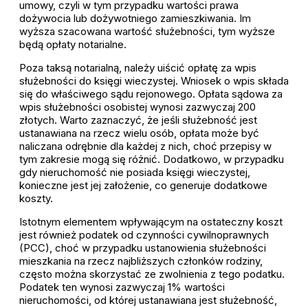
umowy, czyli w tym przypadku wartości prawa
dożywocia lub dożywotniego zamieszkiwania. Im
wyższa szacowana wartość służebności, tym wyższe
będą opłaty notarialne.
Poza taksą notarialną, należy uiścić opłatę za wpis
służebności do księgi wieczystej. Wniosek o wpis składa
się do właściwego sądu rejonowego. Opłata sądowa za
wpis służebności osobistej wynosi zazwyczaj 200
złotych. Warto zaznaczyć, że jeśli służebność jest
ustanawiana na rzecz wielu osób, opłata może być
naliczana odrębnie dla każdej z nich, choć przepisy w
tym zakresie mogą się różnić. Dodatkowo, w przypadku
gdy nieruchomość nie posiada księgi wieczystej,
konieczne jest jej założenie, co generuje dodatkowe
koszty.
Istotnym elementem wpływającym na ostateczny koszt
jest również podatek od czynności cywilnoprawnych
(PCC), choć w przypadku ustanowienia służebności
mieszkania na rzecz najbliższych członków rodziny,
często można skorzystać ze zwolnienia z tego podatku.
Podatek ten wynosi zazwyczaj 1% wartości
nieruchomości, od której ustanawiana jest służebność,