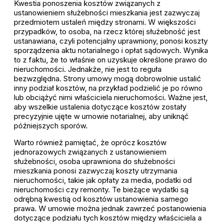
Kwestia ponoszenia kosztów związanych z
ustanowieniem służebności mieszkania jest zazwyczaj
przedmiotem ustaleń między stronami. W większości
przypadków, to osoba, na rzecz której służebność jest
ustanawiana, czyli potencjalny uprawniony, ponosi koszty
sporządzenia aktu notarialnego i opłat sądowych. Wynika
to z faktu, że to właśnie on uzyskuje określone prawo do
nieruchomości. Jednakże, nie jest to reguła
bezwzględna. Strony umowy mogą dobrowolnie ustalić
inny podział kosztów, na przykład podzielić je po równo
lub obciążyć nimi właściciela nieruchomości. Ważne jest,
aby wszelkie ustalenia dotyczące kosztów zostały
precyzyjnie ujęte w umowie notarialnej, aby uniknąć
późniejszych sporów.
Warto również pamiętać, że oprócz kosztów
jednorazowych związanych z ustanowieniem
służebności, osoba uprawniona do służebności
mieszkania ponosi zazwyczaj koszty utrzymania
nieruchomości, takie jak opłaty za media, podatki od
nieruchomości czy remonty. Te bieżące wydatki są
odrębną kwestią od kosztów ustanowienia samego
prawa. W umowie można jednak zawrzeć postanowienia
dotyczące podziału tych kosztów między właściciela a