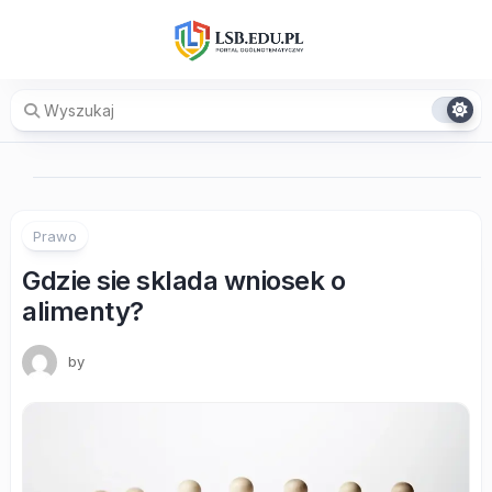
Skip
to
content
Prawo
Gdzie sie sklada wniosek o
alimenty?
by