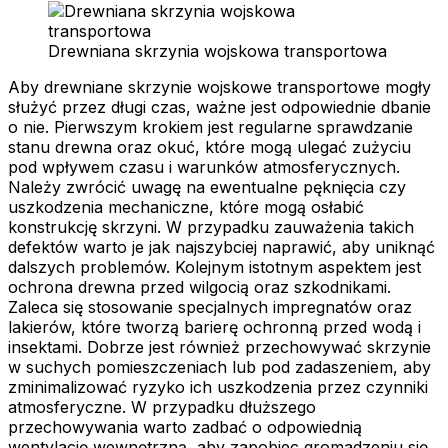
Drewniana skrzynia wojskowa transportowa
Aby drewniane skrzynie wojskowe transportowe mogły
służyć przez długi czas, ważne jest odpowiednie dbanie
o nie. Pierwszym krokiem jest regularne sprawdzanie
stanu drewna oraz okuć, które mogą ulegać zużyciu
pod wpływem czasu i warunków atmosferycznych.
Należy zwrócić uwagę na ewentualne pęknięcia czy
uszkodzenia mechaniczne, które mogą osłabić
konstrukcję skrzyni. W przypadku zauważenia takich
defektów warto je jak najszybciej naprawić, aby uniknąć
dalszych problemów. Kolejnym istotnym aspektem jest
ochrona drewna przed wilgocią oraz szkodnikami.
Zaleca się stosowanie specjalnych impregnatów oraz
lakierów, które tworzą barierę ochronną przed wodą i
insektami. Dobrze jest również przechowywać skrzynie
w suchych pomieszczeniach lub pod zadaszeniem, aby
zminimalizować ryzyko ich uszkodzenia przez czynniki
atmosferyczne. W przypadku dłuższego
przechowywania warto zadbać o odpowiednią
wentylację wewnętrzną, aby zapobiec gromadzeniu się