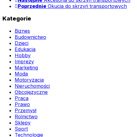
Następne
Akcesoria do skrzyń transportowych
Poprzednie
Okucia do skrzyń transportowych
Kategorie
Biznes
Budownictwo
Dzieci
Edukacja
Hobby
Imprezy
Marketing
Moda
Motoryzacja
Nieruchomości
Obcojęzyczne
Praca
Prawo
Przemysł
Rolnictwo
Sklepy
Sport
Technologie