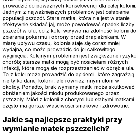
prowadzić do poważnych konsekwencji dla całej kolonii.
Jednym z najważniejszych problemów jest osłabienie
populacji pszczół. Stara matka, która nie jest w stanie
efektywnie składać jaj, może powodować spadek liczby
pszczół w ulu, co z kolei wpływa na zdolność kolonii do
zbierania pokarmu i obrony przed drapieżnikami. W
miarę upływu czasu, kolonia staje się coraz mniej
wydajna, co może prowadzić do jej całkowitego
wyginięcia. Kolejnym problemem jest zwiększone ryzyko
chorób; starsze matki mogą być nosicielami różnych
infekcji, które mogą się rozprzestrzeniać w obrębie ula.
To z kolei może prowadzić do epidemii, które zagrażają
nie tylko danej kolonii, ale również innym ulom w
okolicy. Ponadto, brak wymiany matki może skutkować
obniżeniem jakości miodu produkowanego przez
pszczoły. Miód z kolonii z chorymi lub słabymi matkami
często ma gorsze właściwości smakowe i zdrowotne.
Jakie są najlepsze praktyki przy
wymianie matek pszczelich?