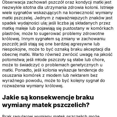
Obserwacja zachowań pszczół oraz kondycji matki jest
niezwykle istotna dla utrzymania zdrowia kolonii. Istnieje
wiele sygnałów wskazujących na konieczność wymiany
matki pszczelej. Jednym z najważniejszych znaków jest
spadek wydajności ula; jeśli liczba jaj składanych przez
matkę maleje lub pojawiają się pustostany w komórkach
plastrów, może to sugerować problemy zdrowotne
królowej. Innym sygnałem są zmiany w zachowaniu
pszczół; jeśli stają się one bardziej agresywne lub
niespokojne, może to być oznaką braku akceptacji dla
obecnej matki. Warto również zwrócić uwagę na jakość
potomstwa; jeśli młode pszczoły są słabe lub chore,
może to świadczyć o problemach genetycznych u
matki. Ponadto, jeśli kolonia wykazuje tendencje do
osuszania komórek z miodem lub nektarem bez
wyraźnego powodu, może to być kolejny sygnał do
rozważenia wymiany królowej.
Jakie są konsekwencje braku
wymiany matek pszczelich?
Brak regularnej wymiany matek pszczelich może