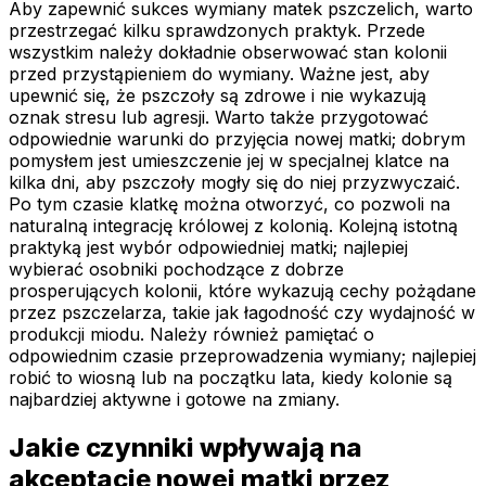
Aby zapewnić sukces wymiany matek pszczelich, warto
przestrzegać kilku sprawdzonych praktyk. Przede
wszystkim należy dokładnie obserwować stan kolonii
przed przystąpieniem do wymiany. Ważne jest, aby
upewnić się, że pszczoły są zdrowe i nie wykazują
oznak stresu lub agresji. Warto także przygotować
odpowiednie warunki do przyjęcia nowej matki; dobrym
pomysłem jest umieszczenie jej w specjalnej klatce na
kilka dni, aby pszczoły mogły się do niej przyzwyczaić.
Po tym czasie klatkę można otworzyć, co pozwoli na
naturalną integrację królowej z kolonią. Kolejną istotną
praktyką jest wybór odpowiedniej matki; najlepiej
wybierać osobniki pochodzące z dobrze
prosperujących kolonii, które wykazują cechy pożądane
przez pszczelarza, takie jak łagodność czy wydajność w
produkcji miodu. Należy również pamiętać o
odpowiednim czasie przeprowadzenia wymiany; najlepiej
robić to wiosną lub na początku lata, kiedy kolonie są
najbardziej aktywne i gotowe na zmiany.
Jakie czynniki wpływają na
akceptację nowej matki przez