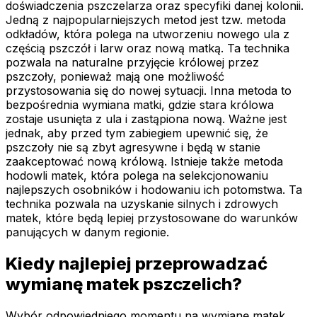
doświadczenia pszczelarza oraz specyfiki danej kolonii.
Jedną z najpopularniejszych metod jest tzw. metoda
odkładów, która polega na utworzeniu nowego ula z
częścią pszczół i larw oraz nową matką. Ta technika
pozwala na naturalne przyjęcie królowej przez
pszczoły, ponieważ mają one możliwość
przystosowania się do nowej sytuacji. Inna metoda to
bezpośrednia wymiana matki, gdzie stara królowa
zostaje usunięta z ula i zastąpiona nową. Ważne jest
jednak, aby przed tym zabiegiem upewnić się, że
pszczoły nie są zbyt agresywne i będą w stanie
zaakceptować nową królową. Istnieje także metoda
hodowli matek, która polega na selekcjonowaniu
najlepszych osobników i hodowaniu ich potomstwa. Ta
technika pozwala na uzyskanie silnych i zdrowych
matek, które będą lepiej przystosowane do warunków
panujących w danym regionie.
Kiedy najlepiej przeprowadzać
wymianę matek pszczelich?
Wybór odpowiedniego momentu na wymianę matek