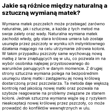
Jakie są różnice między naturalną a
sztuczną wymianą matek?
Wymiana matek pszczelich może przebiegać zarówno
naturalnie, jak i sztucznie, a każda z tych metod ma
swoje zalety oraz wady. Naturalna wymiana matek
zachodzi wtedy, gdy stara królowa umiera lub zostaje
usunięta przez pszczoły w wyniku ich instynktownego
działania mającego na celu utrzymanie zdrowia kolonii.
W takim przypadku pszczoły same wychowują nową
matkę z larw znajdujących się w ulu, co pozwala im na
wybór osobnika najlepiej przystosowanego do
warunków panujących w danym momencie. Z drugiej
strony sztuczna wymiana polega na bezpośrednim
usunięciu starej matki i zastąpieniu jej nową królową
dostarczoną przez pszczelarza. Ta metoda daje większą
kontrolę nad jakością nowej matki oraz pozwala na
szybsze reagowanie na problemy związane ze stanem
kolonii. Jednak sztuczna wymiana wiąże się z ryzykiem
nieakceptacji nowej królowej przez pszczoły, co może
prowadzić do konfliktów wewnętrznych w ulu.