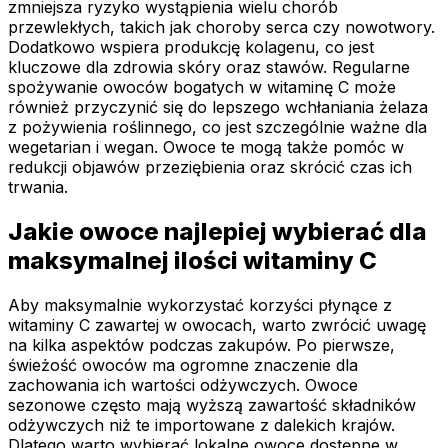
zmniejsza ryzyko wystąpienia wielu chorób
przewlekłych, takich jak choroby serca czy nowotwory.
Dodatkowo wspiera produkcję kolagenu, co jest
kluczowe dla zdrowia skóry oraz stawów. Regularne
spożywanie owoców bogatych w witaminę C może
również przyczynić się do lepszego wchłaniania żelaza
z pożywienia roślinnego, co jest szczególnie ważne dla
wegetarian i wegan. Owoce te mogą także pomóc w
redukcji objawów przeziębienia oraz skrócić czas ich
trwania.
Jakie owoce najlepiej wybierać dla
maksymalnej ilości witaminy C
Aby maksymalnie wykorzystać korzyści płynące z
witaminy C zawartej w owocach, warto zwrócić uwagę
na kilka aspektów podczas zakupów. Po pierwsze,
świeżość owoców ma ogromne znaczenie dla
zachowania ich wartości odżywczych. Owoce
sezonowe często mają wyższą zawartość składników
odżywczych niż te importowane z dalekich krajów.
Dlatego warto wybierać lokalne owoce dostępne w