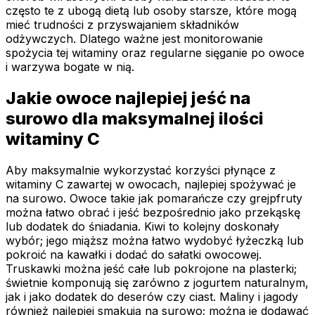
często te z ubogą dietą lub osoby starsze, które mogą
mieć trudności z przyswajaniem składników
odżywczych. Dlatego ważne jest monitorowanie
spożycia tej witaminy oraz regularne sięganie po owoce
i warzywa bogate w nią.
Jakie owoce najlepiej jeść na
surowo dla maksymalnej ilości
witaminy C
Aby maksymalnie wykorzystać korzyści płynące z
witaminy C zawartej w owocach, najlepiej spożywać je
na surowo. Owoce takie jak pomarańcze czy grejpfruty
można łatwo obrać i jeść bezpośrednio jako przekąskę
lub dodatek do śniadania. Kiwi to kolejny doskonały
wybór; jego miąższ można łatwo wydobyć łyżeczką lub
pokroić na kawałki i dodać do sałatki owocowej.
Truskawki można jeść całe lub pokrojone na plasterki;
świetnie komponują się zarówno z jogurtem naturalnym,
jak i jako dodatek do deserów czy ciast. Maliny i jagody
również najlepiej smakują na surowo; można je dodawać