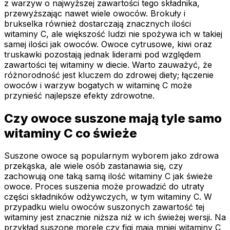
z warzyw o najwyższej zawartości tego składnika,
przewyższając nawet wiele owoców. Brokuły i
brukselka również dostarczają znacznych ilości
witaminy C, ale większość ludzi nie spożywa ich w takiej
samej ilości jak owoców. Owoce cytrusowe, kiwi oraz
truskawki pozostają jednak liderami pod względem
zawartości tej witaminy w diecie. Warto zauważyć, że
różnorodność jest kluczem do zdrowej diety; łączenie
owoców i warzyw bogatych w witaminę C może
przynieść najlepsze efekty zdrowotne.
Czy owoce suszone mają tyle samo
witaminy C co świeże
Suszone owoce są popularnym wyborem jako zdrowa
przekąska, ale wiele osób zastanawia się, czy
zachowują one taką samą ilość witaminy C jak świeże
owoce. Proces suszenia może prowadzić do utraty
części składników odżywczych, w tym witaminy C. W
przypadku wielu owoców suszonych zawartość tej
witaminy jest znacznie niższa niż w ich świeżej wersji. Na
przykład suszone morele czy figi mają mniej witaminy C