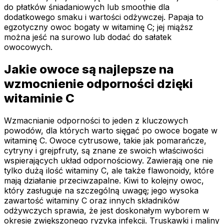
do płatków śniadaniowych lub smoothie dla
dodatkowego smaku i wartości odżywczej. Papaja to
egzotyczny owoc bogaty w witaminę C; jej miąższ
można jeść na surowo lub dodać do sałatek
owocowych.
Jakie owoce są najlepsze na
wzmocnienie odporności dzięki
witaminie C
Wzmacnianie odporności to jeden z kluczowych
powodów, dla których warto sięgać po owoce bogate w
witaminę C. Owoce cytrusowe, takie jak pomarańcze,
cytryny i grejpfruty, są znane ze swoich właściwości
wspierających układ odpornościowy. Zawierają one nie
tylko dużą ilość witaminy C, ale także flawonoidy, które
mają działanie przeciwzapalne. Kiwi to kolejny owoc,
który zasługuje na szczególną uwagę; jego wysoka
zawartość witaminy C oraz innych składników
odżywczych sprawia, że jest doskonałym wyborem w
okresie zwiększonego ryzyka infekcji. Truskawki i maliny