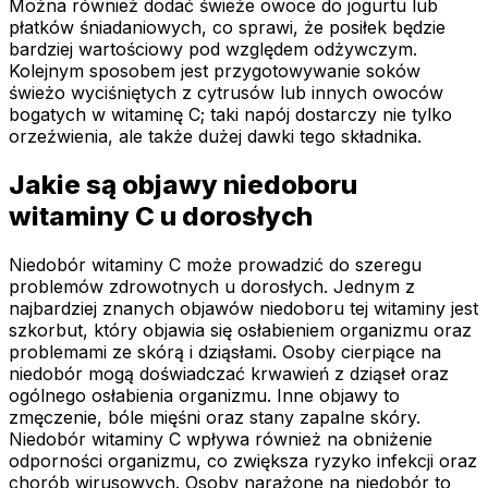
Można również dodać świeże owoce do jogurtu lub
płatków śniadaniowych, co sprawi, że posiłek będzie
bardziej wartościowy pod względem odżywczym.
Kolejnym sposobem jest przygotowywanie soków
świeżo wyciśniętych z cytrusów lub innych owoców
bogatych w witaminę C; taki napój dostarczy nie tylko
orzeźwienia, ale także dużej dawki tego składnika.
Jakie są objawy niedoboru
witaminy C u dorosłych
Niedobór witaminy C może prowadzić do szeregu
problemów zdrowotnych u dorosłych. Jednym z
najbardziej znanych objawów niedoboru tej witaminy jest
szkorbut, który objawia się osłabieniem organizmu oraz
problemami ze skórą i dziąsłami. Osoby cierpiące na
niedobór mogą doświadczać krwawień z dziąseł oraz
ogólnego osłabienia organizmu. Inne objawy to
zmęczenie, bóle mięśni oraz stany zapalne skóry.
Niedobór witaminy C wpływa również na obniżenie
odporności organizmu, co zwiększa ryzyko infekcji oraz
chorób wirusowych. Osoby narażone na niedobór to