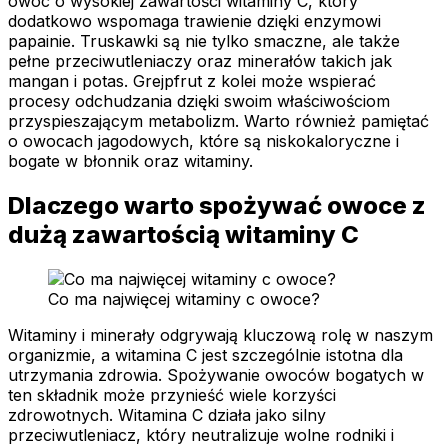
owoc o wysokiej zawartości witaminy C, który
dodatkowo wspomaga trawienie dzięki enzymowi
papainie. Truskawki są nie tylko smaczne, ale także
pełne przeciwutleniaczy oraz minerałów takich jak
mangan i potas. Grejpfrut z kolei może wspierać
procesy odchudzania dzięki swoim właściwościom
przyspieszającym metabolizm. Warto również pamiętać
o owocach jagodowych, które są niskokaloryczne i
bogate w błonnik oraz witaminy.
Dlaczego warto spożywać owoce z
dużą zawartością witaminy C
Co ma najwięcej witaminy c owoce?
Witaminy i minerały odgrywają kluczową rolę w naszym
organizmie, a witamina C jest szczególnie istotna dla
utrzymania zdrowia. Spożywanie owoców bogatych w
ten składnik może przynieść wiele korzyści
zdrowotnych. Witamina C działa jako silny
przeciwutleniacz, który neutralizuje wolne rodniki i