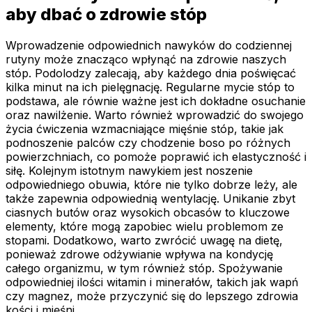
aby dbać o zdrowie stóp
Wprowadzenie odpowiednich nawyków do codziennej
rutyny może znacząco wpłynąć na zdrowie naszych
stóp. Podolodzy zalecają, aby każdego dnia poświęcać
kilka minut na ich pielęgnację. Regularne mycie stóp to
podstawa, ale równie ważne jest ich dokładne osuchanie
oraz nawilżenie. Warto również wprowadzić do swojego
życia ćwiczenia wzmacniające mięśnie stóp, takie jak
podnoszenie palców czy chodzenie boso po różnych
powierzchniach, co pomoże poprawić ich elastyczność i
siłę. Kolejnym istotnym nawykiem jest noszenie
odpowiedniego obuwia, które nie tylko dobrze leży, ale
także zapewnia odpowiednią wentylację. Unikanie zbyt
ciasnych butów oraz wysokich obcasów to kluczowe
elementy, które mogą zapobiec wielu problemom ze
stopami. Dodatkowo, warto zwrócić uwagę na dietę,
ponieważ zdrowe odżywianie wpływa na kondycję
całego organizmu, w tym również stóp. Spożywanie
odpowiedniej ilości witamin i minerałów, takich jak wapń
czy magnez, może przyczynić się do lepszego zdrowia
kości i mięśni.