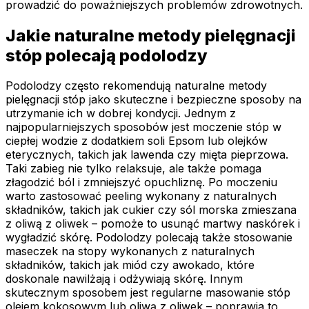
prowadzić do poważniejszych problemów zdrowotnych.
Jakie naturalne metody pielęgnacji
stóp polecają podolodzy
Podolodzy często rekomendują naturalne metody
pielęgnacji stóp jako skuteczne i bezpieczne sposoby na
utrzymanie ich w dobrej kondycji. Jednym z
najpopularniejszych sposobów jest moczenie stóp w
ciepłej wodzie z dodatkiem soli Epsom lub olejków
eterycznych, takich jak lawenda czy mięta pieprzowa.
Taki zabieg nie tylko relaksuje, ale także pomaga
złagodzić ból i zmniejszyć opuchliznę. Po moczeniu
warto zastosować peeling wykonany z naturalnych
składników, takich jak cukier czy sól morska zmieszana
z oliwą z oliwek – pomoże to usunąć martwy naskórek i
wygładzić skórę. Podolodzy polecają także stosowanie
maseczek na stopy wykonanych z naturalnych
składników, takich jak miód czy awokado, które
doskonale nawilżają i odżywiają skórę. Innym
skutecznym sposobem jest regularne masowanie stóp
olejem kokosowym lub oliwą z oliwek – poprawia to