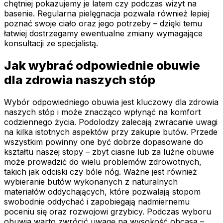
chętniej pokazujemy je latem czy podczas wizyt na
basenie. Regularna pielęgnacja pozwala również lepiej
poznać swoje ciało oraz jego potrzeby – dzięki temu
łatwiej dostrzegamy ewentualne zmiany wymagające
konsultacji ze specjalistą.
Jak wybrać odpowiednie obuwie
dla zdrowia naszych stóp
Wybór odpowiedniego obuwia jest kluczowy dla zdrowia
naszych stóp i może znacząco wpłynąć na komfort
codziennego życia. Podolodzy zalecają zwracanie uwagi
na kilka istotnych aspektów przy zakupie butów. Przede
wszystkim powinny one być dobrze dopasowane do
kształtu naszej stopy – zbyt ciasne lub za luźne obuwie
może prowadzić do wielu problemów zdrowotnych,
takich jak odciski czy bóle nóg. Ważne jest również
wybieranie butów wykonanych z naturalnych
materiałów oddychających, które pozwalają stopom
swobodnie oddychać i zapobiegają nadmiernemu
poceniu się oraz rozwojowi grzybicy. Podczas wyboru
obuwia warto zwrócić uwagę na wysokość obcasa –