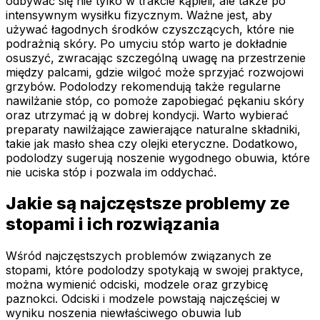
odbywać się nie tylko w trakcie kąpieli, ale także po
intensywnym wysiłku fizycznym. Ważne jest, aby
używać łagodnych środków czyszczących, które nie
podrażnią skóry. Po umyciu stóp warto je dokładnie
osuszyć, zwracając szczególną uwagę na przestrzenie
między palcami, gdzie wilgoć może sprzyjać rozwojowi
grzybów. Podolodzy rekomendują także regularne
nawilżanie stóp, co pomoże zapobiegać pękaniu skóry
oraz utrzymać ją w dobrej kondycji. Warto wybierać
preparaty nawilżające zawierające naturalne składniki,
takie jak masło shea czy olejki eteryczne. Dodatkowo,
podolodzy sugerują noszenie wygodnego obuwia, które
nie uciska stóp i pozwala im oddychać.
Jakie są najczęstsze problemy ze
stopami i ich rozwiązania
Wśród najczęstszych problemów związanych ze
stopami, które podolodzy spotykają w swojej praktyce,
można wymienić odciski, modzele oraz grzybicę
paznokci. Odciski i modzele powstają najczęściej w
wyniku noszenia niewłaściwego obuwia lub