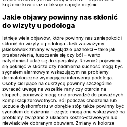
krążenie krwi oraz relaksuje napięte mięśnie.
Jakie objawy powinny nas skłonić
do wizyty u podologa
Istnieje wiele objawów, które powinny nas zaniepokoić i
skłonić do wizyty u podologa. Jeśli zauważymy
jakiekolwiek zmiany w wyglądzie paznokci – takie jak
przebarwienia, łuszczenie się czy ból – warto
natychmiast udać się do specjalisty. Również pojawienie
się pęknięć w skórze czy nadmierna suchość mogą być
sygnałem alarmowym wskazującym na problemy
dermatologiczne wymagające interwencji podologa.
Osoby cierpiące na cukrzycę powinny szczególnie
zwracać uwagę na wszelkie rany czy otarcia na
stopach, ponieważ mogą one prowadzić do poważnych
komplikacji zdrowotnych. Ból podczas chodzenia lub
uczucie dyskomfortu w obrębie stóp także powinny być
sygnałem do działania – często mogą one wskazywać na
problemy związane z układem kostno-stawowym lub
niewłaściwie dobranym obuwiem. Zmiany w kolorze