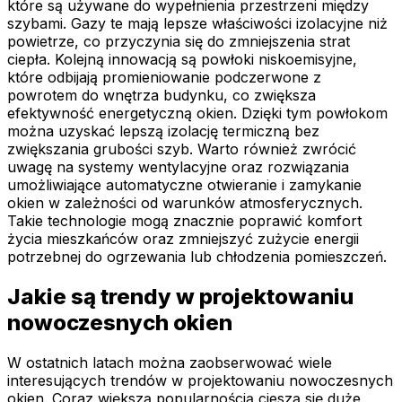
które są używane do wypełnienia przestrzeni między
szybami. Gazy te mają lepsze właściwości izolacyjne niż
powietrze, co przyczynia się do zmniejszenia strat
ciepła. Kolejną innowacją są powłoki niskoemisyjne,
które odbijają promieniowanie podczerwone z
powrotem do wnętrza budynku, co zwiększa
efektywność energetyczną okien. Dzięki tym powłokom
można uzyskać lepszą izolację termiczną bez
zwiększania grubości szyb. Warto również zwrócić
uwagę na systemy wentylacyjne oraz rozwiązania
umożliwiające automatyczne otwieranie i zamykanie
okien w zależności od warunków atmosferycznych.
Takie technologie mogą znacznie poprawić komfort
życia mieszkańców oraz zmniejszyć zużycie energii
potrzebnej do ogrzewania lub chłodzenia pomieszczeń.
Jakie są trendy w projektowaniu
nowoczesnych okien
W ostatnich latach można zaobserwować wiele
interesujących trendów w projektowaniu nowoczesnych
okien. Coraz większą popularnością cieszą się duże