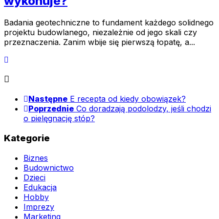
wykonuje?
Badania geotechniczne to fundament każdego solidnego
projektu budowlanego, niezależnie od jego skali czy
przeznaczenia. Zanim wbije się pierwszą łopatę, a...
Następne
E recepta od kiedy obowiązek?
Poprzednie
Co doradzają podolodzy, jeśli chodzi
o pielęgnację stóp?
Kategorie
Biznes
Budownictwo
Dzieci
Edukacja
Hobby
Imprezy
Marketing