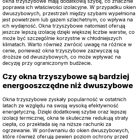
okna trzyszybowe mają dodatkową szybę, co znacznie
poprawia ich właściwości izolacyjne. W przypadku okien
dwuszybowych, przestrzeń między szybami wypełniona
jest powietrzem lub gazem szlachetnym, co wpływa na
ich wydajność. Okna trzyszybowe natomiast oferują
jeszcze lepszą izolację dzięki większej liczbie warstw, co
może być szczególnie korzystne w chłodniejszych
klimatach. Warto również zwrócić uwagę na różnice w
cenie, ponieważ okna trzyszybowe zazwyczaj są
droższe od dwuszybowych, co może wpływać na
decyzję przy ograniczonym budżecie.
Czy okna trzyszybowe są bardziej
energooszczędne niż dwuszybowe
Okna trzyszybowe zyskały popularność w ostatnich
latach ze względu na swoją wysoką efektywność
energetyczną. Dzięki dodatkowej szybie oraz lepszej
izolacji termicznej, okna te skutecznie redukują straty
ciepła, co przekłada się na niższe rachunki za
ogrzewanie. W porównaniu do okien dwuszybowych,
które również oferują pewien poziom ochrony przed