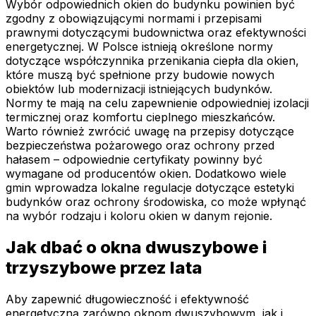
Wybór odpowiednich okien do budynku powinien być
zgodny z obowiązującymi normami i przepisami
prawnymi dotyczącymi budownictwa oraz efektywności
energetycznej. W Polsce istnieją określone normy
dotyczące współczynnika przenikania ciepła dla okien,
które muszą być spełnione przy budowie nowych
obiektów lub modernizacji istniejących budynków.
Normy te mają na celu zapewnienie odpowiedniej izolacji
termicznej oraz komfortu cieplnego mieszkańców.
Warto również zwrócić uwagę na przepisy dotyczące
bezpieczeństwa pożarowego oraz ochrony przed
hałasem – odpowiednie certyfikaty powinny być
wymagane od producentów okien. Dodatkowo wiele
gmin wprowadza lokalne regulacje dotyczące estetyki
budynków oraz ochrony środowiska, co może wpłynąć
na wybór rodzaju i koloru okien w danym rejonie.
Jak dbać o okna dwuszybowe i
trzyszybowe przez lata
Aby zapewnić długowieczność i efektywność
energetyczną zarówno oknom dwuszybowym, jak i