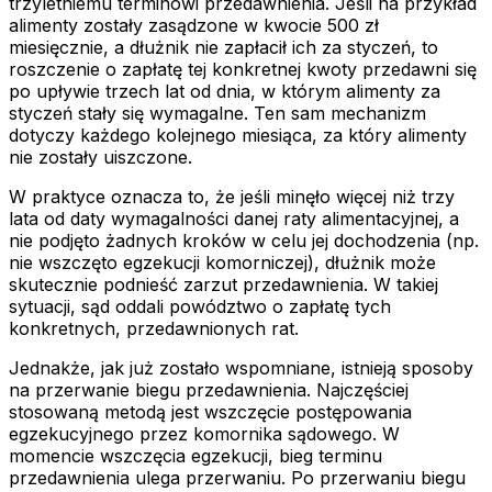
trzyletniemu terminowi przedawnienia. Jeśli na przykład
alimenty zostały zasądzone w kwocie 500 zł
miesięcznie, a dłużnik nie zapłacił ich za styczeń, to
roszczenie o zapłatę tej konkretnej kwoty przedawni się
po upływie trzech lat od dnia, w którym alimenty za
styczeń stały się wymagalne. Ten sam mechanizm
dotyczy każdego kolejnego miesiąca, za który alimenty
nie zostały uiszczone.
W praktyce oznacza to, że jeśli minęło więcej niż trzy
lata od daty wymagalności danej raty alimentacyjnej, a
nie podjęto żadnych kroków w celu jej dochodzenia (np.
nie wszczęto egzekucji komorniczej), dłużnik może
skutecznie podnieść zarzut przedawnienia. W takiej
sytuacji, sąd oddali powództwo o zapłatę tych
konkretnych, przedawnionych rat.
Jednakże, jak już zostało wspomniane, istnieją sposoby
na przerwanie biegu przedawnienia. Najczęściej
stosowaną metodą jest wszczęcie postępowania
egzekucyjnego przez komornika sądowego. W
momencie wszczęcia egzekucji, bieg terminu
przedawnienia ulega przerwaniu. Po przerwaniu biegu