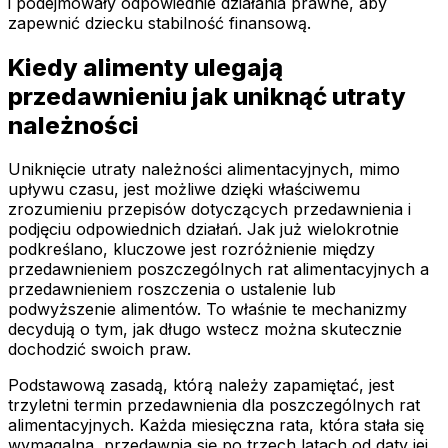
i podejmowały odpowiednie działania prawne, aby
zapewnić dziecku stabilność finansową.
Kiedy alimenty ulegają
przedawnieniu jak uniknąć utraty
należności
Uniknięcie utraty należności alimentacyjnych, mimo
upływu czasu, jest możliwe dzięki właściwemu
zrozumieniu przepisów dotyczących przedawnienia i
podjęciu odpowiednich działań. Jak już wielokrotnie
podkreślano, kluczowe jest rozróżnienie między
przedawnieniem poszczególnych rat alimentacyjnych a
przedawnieniem roszczenia o ustalenie lub
podwyższenie alimentów. To właśnie te mechanizmy
decydują o tym, jak długo wstecz można skutecznie
dochodzić swoich praw.
Podstawową zasadą, którą należy zapamiętać, jest
trzyletni termin przedawnienia dla poszczególnych rat
alimentacyjnych. Każda miesięczna rata, która stała się
wymagalna, przedawnia się po trzech latach od daty jej