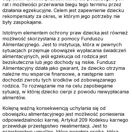
rat i możliwości przerwania biegu tego terminu przez
działania egzekucyjne. Celem jest zapewnienie dziecku
rekompensaty za okres, w którym jego potrzeby nie
były zaspokajane.
Istotnym elementem ochrony praw dziecka jest również
możliwość skorzystania z pomocy Funduszu
Alimentacyjnego. Jest to instytucja, która w pewnych
sytuacjach przejmuje obowiązek wypłacania świadczeń
alimentacyjnych, jeśli egzekucja od rodzica jest
bezskuteczna lub jego dochody są niskie. Fundusz
Alimentacyjny działa jako gwarant, że dziecko otrzyma
należne mu wsparcie finansowe, a następnie sam
dochodzi zwrotu tych środków od zobowiązanego
rodzica. To rozwiązanie ma na celu zapobieganie
sytuacji, w której dziecko cierpi z powodu niewypłacania
alimentów.
Kolejną ważną konsekwencją uchylania się od
obowiązku alimentacyjnego jest możliwość poniesienia
odpowiedzialności karnej. Artykuł 209 Kodeksu karnego
przewiduje przestępstwo niealimentacji. Jest to
przestępstwo umyślne, które popełnia osoba, która