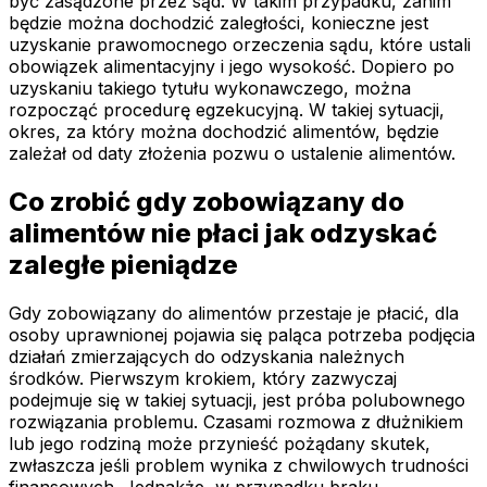
być zasądzone przez sąd. W takim przypadku, zanim
będzie można dochodzić zaległości, konieczne jest
uzyskanie prawomocnego orzeczenia sądu, które ustali
obowiązek alimentacyjny i jego wysokość. Dopiero po
uzyskaniu takiego tytułu wykonawczego, można
rozpocząć procedurę egzekucyjną. W takiej sytuacji,
okres, za który można dochodzić alimentów, będzie
zależał od daty złożenia pozwu o ustalenie alimentów.
Co zrobić gdy zobowiązany do
alimentów nie płaci jak odzyskać
zaległe pieniądze
Gdy zobowiązany do alimentów przestaje je płacić, dla
osoby uprawnionej pojawia się paląca potrzeba podjęcia
działań zmierzających do odzyskania należnych
środków. Pierwszym krokiem, który zazwyczaj
podejmuje się w takiej sytuacji, jest próba polubownego
rozwiązania problemu. Czasami rozmowa z dłużnikiem
lub jego rodziną może przynieść pożądany skutek,
zwłaszcza jeśli problem wynika z chwilowych trudności
finansowych. Jednakże, w przypadku braku