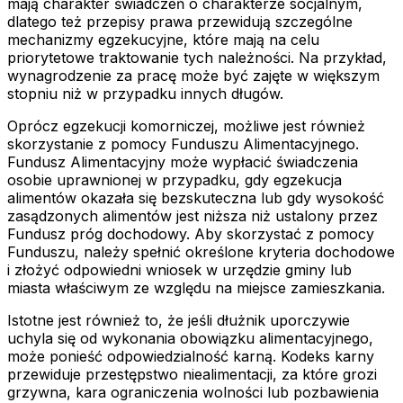
mają charakter świadczeń o charakterze socjalnym,
dlatego też przepisy prawa przewidują szczególne
mechanizmy egzekucyjne, które mają na celu
priorytetowe traktowanie tych należności. Na przykład,
wynagrodzenie za pracę może być zajęte w większym
stopniu niż w przypadku innych długów.
Oprócz egzekucji komorniczej, możliwe jest również
skorzystanie z pomocy Funduszu Alimentacyjnego.
Fundusz Alimentacyjny może wypłacić świadczenia
osobie uprawnionej w przypadku, gdy egzekucja
alimentów okazała się bezskuteczna lub gdy wysokość
zasądzonych alimentów jest niższa niż ustalony przez
Fundusz próg dochodowy. Aby skorzystać z pomocy
Funduszu, należy spełnić określone kryteria dochodowe
i złożyć odpowiedni wniosek w urzędzie gminy lub
miasta właściwym ze względu na miejsce zamieszkania.
Istotne jest również to, że jeśli dłużnik uporczywie
uchyla się od wykonania obowiązku alimentacyjnego,
może ponieść odpowiedzialność karną. Kodeks karny
przewiduje przestępstwo niealimentacji, za które grozi
grzywna, kara ograniczenia wolności lub pozbawienia