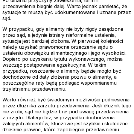
Po ustaniu przyczyny zawieszenia, termin
przedawnienia biegnie dalej. Warto jednak pamiętać, że
sytuacje te muszą być udokumentowane i uznane przez
sąd.
W przypadku, gdy alimenty nie były nigdy zasądzone
przez sąd, a jedynie istniały nieformalne ustalenia,
sytuacja jest bardziej złożona. W pierwszej kolejności
należy uzyskać prawomocne orzeczenie sądu o
ustaleniu obowiązku alimentacyjnego i jego wysokości.
Dopiero po uzyskaniu tytułu wykonawczego, można
wszcząć postępowanie egzekucyjne. W takim
przypadku, roszczenie o alimenty będzie mogło być
dochodzone od daty złożenia pozwu o alimenty, a
poszczególne raty będą podlegać wspomnianemu
trzyletniemu przedawnieniu.
Warto również być świadomym możliwości podniesienia
przez dłużnika zarzutu przedawnienia. Jeśli dłużnik tego
nie zrobi, sąd nie będzie brał pod uwagę przedawnienia
z urzędu. Dlatego też, w przypadku dochodzenia
zaległych alimentów, kluczowe jest szybkie i skuteczne
działanie prawne, które zapobiegnie przedawnieniu