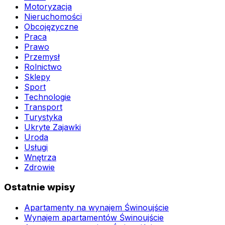
Motoryzacja
Nieruchomości
Obcojęzyczne
Praca
Prawo
Przemysł
Rolnictwo
Sklepy
Sport
Technologie
Transport
Turystyka
Ukryte Zajawki
Uroda
Usługi
Wnętrza
Zdrowie
Ostatnie wpisy
Apartamenty na wynajem Świnoujście
Wynajem apartamentów Świnoujście