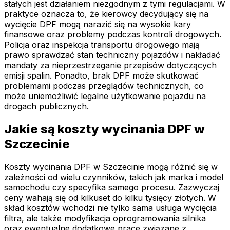
stałych jest działaniem niezgodnym z tymi regulacjami. W
praktyce oznacza to, że kierowcy decydujący się na
wycięcie DPF mogą narazić się na wysokie kary
finansowe oraz problemy podczas kontroli drogowych.
Policja oraz inspekcja transportu drogowego mają
prawo sprawdzać stan techniczny pojazdów i nakładać
mandaty za nieprzestrzeganie przepisów dotyczących
emisji spalin. Ponadto, brak DPF może skutkować
problemami podczas przeglądów technicznych, co
może uniemożliwić legalne użytkowanie pojazdu na
drogach publicznych.
Jakie są koszty wycinania DPF w
Szczecinie
Koszty wycinania DPF w Szczecinie mogą różnić się w
zależności od wielu czynników, takich jak marka i model
samochodu czy specyfika samego procesu. Zazwyczaj
ceny wahają się od kilkuset do kilku tysięcy złotych. W
skład kosztów wchodzi nie tylko sama usługa wycięcia
filtra, ale także modyfikacja oprogramowania silnika
oraz ewentualne dodatkowe prace związane z