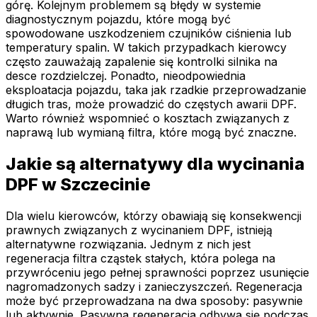
górę. Kolejnym problemem są błędy w systemie
diagnostycznym pojazdu, które mogą być
spowodowane uszkodzeniem czujników ciśnienia lub
temperatury spalin. W takich przypadkach kierowcy
często zauważają zapalenie się kontrolki silnika na
desce rozdzielczej. Ponadto, nieodpowiednia
eksploatacja pojazdu, taka jak rzadkie przeprowadzanie
długich tras, może prowadzić do częstych awarii DPF.
Warto również wspomnieć o kosztach związanych z
naprawą lub wymianą filtra, które mogą być znaczne.
Jakie są alternatywy dla wycinania
DPF w Szczecinie
Dla wielu kierowców, którzy obawiają się konsekwencji
prawnych związanych z wycinaniem DPF, istnieją
alternatywne rozwiązania. Jednym z nich jest
regeneracja filtra cząstek stałych, która polega na
przywróceniu jego pełnej sprawności poprzez usunięcie
nagromadzonych sadzy i zanieczyszczeń. Regeneracja
może być przeprowadzana na dwa sposoby: pasywnie
lub aktywnie. Pasywna regeneracja odbywa się podczas