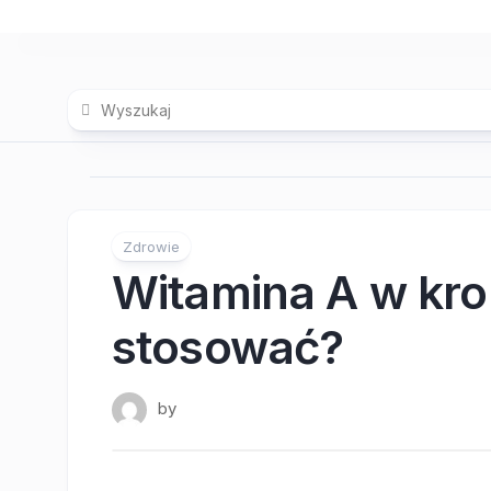
Skip
to
content
Zdrowie
Witamina A w krop
stosować?
by