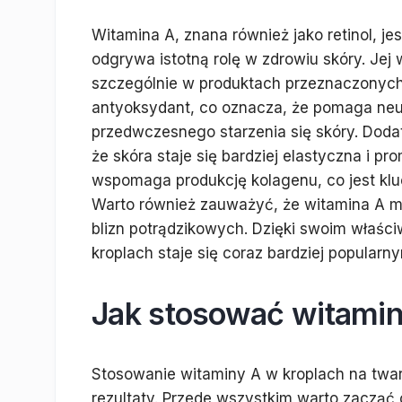
Witamina A, znana również jako retinol, j
odgrywa istotną rolę w zdrowiu skóry. Je
szczególnie w produktach przeznaczonych d
antyoksydant, co oznacza, że pomaga neut
przedwczesnego starzenia się skóry. Doda
że skóra staje się bardziej elastyczna i pr
wspomaga produkcję kolagenu, co jest kluc
Warto również zauważyć, że witamina A m
blizn potrądzikowych. Dzięki swoim właś
kroplach staje się coraz bardziej popular
Jak stosować witamin
Stosowanie witaminy A w kroplach na tw
rezultaty. Przede wszystkim warto zacząć