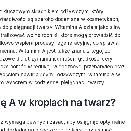
est kluczowym składnikiem odżywczym, który
j właściwości są szeroko doceniane w kosmetykach,
o pielęgnacji twarzy. Witamina A działa jako silny
ralizować wolne rodniki, które mogą prowadzić do
tkowo wspiera procesy regeneracyjne, co sprawia,
omienna. Witamina A jest także znana z tego, że
zowe dla utrzymania jędrności i gładkości cery.
oże pomóc w redukcji widoczności przebarwień oraz
ciwościom nawilżającym i odżywczym, witamina A w
nym wyborem w codziennej pielęgnacji twarzy.
ę A w kroplach na twarz?
arz wymaga pewnych zasad, aby osiągnąć optymalne
 od dokładnego oczyszczenia skóry, aby usunąć