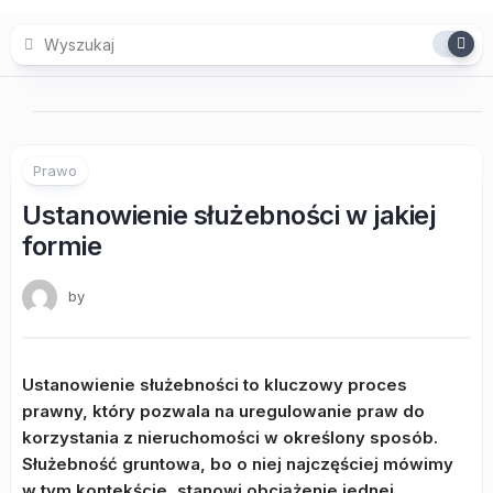
Skip
to
content
Prawo
Ustanowienie służebności w jakiej
formie
by
Ustanowienie służebności to kluczowy proces
prawny, który pozwala na uregulowanie praw do
korzystania z nieruchomości w określony sposób.
Służebność gruntowa, bo o niej najczęściej mówimy
w tym kontekście, stanowi obciążenie jednej