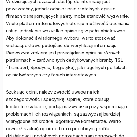
W dzisiejszych czasach dostęp do informacji jest
powszechny, jednak odnalezienie rzetelnych opinii o
firmach transportujących palety może stanowić wyzwanie.
Wiele platform internetowych oferuje możliwość oceniania
usług, jednak nie wszystkie opinie są w pełni obiektywne.
Aby dokonać świadomego wyboru, warto stosować
wieloaspektowe podejście do weryfikacji informacji.
Pierwszym krokiem jest przeglądanie opinii na różnych
platformach – zarówno tych dedykowanych branży TSL
(Transport, Spedycja, Logistyka), jak i ogólnych portalach
opiniotwórczych czy forach internetowych.
Szukając opinii, należy zwrócić uwagę na ich
szczegółowość i specyfikę. Opinie, które opisują
konkretne sytuacje, podają nazwy usług czy wspominają o
problemach i ich rozwiązaniach, są zazwyczaj bardziej
wiarygodne niż krótkie, ogólnikowe komentarze. Warto
również szukać opinii od firm o podobnym profilu
działalności i podobnych potrzebach transportowych do