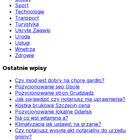
Sport
Technologie
Transport
Turystyka
Ukryte Zajawki
Uroda
Usługi
Wnętrza
Zdrowie
Ostatnie wpisy
Czy miod jest dobry na chore gardło?
Pozycjonowanie seo Opole
Pozycjonowanie stron Grudziądz
Jak sprawdzić czy notariusz ma uprawnienia?
Kostka brukowa Szczecin cena
Pozycjonowanie lokalne Gdańsk
Na co jest witamina a?
Klimatyzacja jak ustawić na grzanie?
Czy notariusz wysyła akt notarialny do urzędu
gminy?