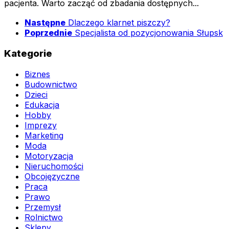
pacjenta. Warto zacząć od zbadania dostępnych...
Następne
Dlaczego klarnet piszczy?
Poprzednie
Specjalista od pozycjonowania Słupsk
Kategorie
Biznes
Budownictwo
Dzieci
Edukacja
Hobby
Imprezy
Marketing
Moda
Motoryzacja
Nieruchomości
Obcojęzyczne
Praca
Prawo
Przemysł
Rolnictwo
Sklepy