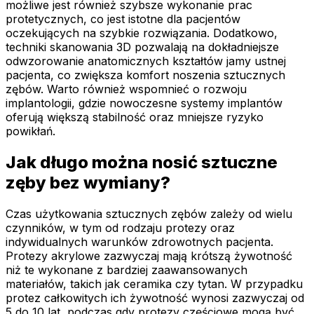
możliwe jest również szybsze wykonanie prac
protetycznych, co jest istotne dla pacjentów
oczekujących na szybkie rozwiązania. Dodatkowo,
techniki skanowania 3D pozwalają na dokładniejsze
odwzorowanie anatomicznych kształtów jamy ustnej
pacjenta, co zwiększa komfort noszenia sztucznych
zębów. Warto również wspomnieć o rozwoju
implantologii, gdzie nowoczesne systemy implantów
oferują większą stabilność oraz mniejsze ryzyko
powikłań.
Jak długo można nosić sztuczne
zęby bez wymiany?
Czas użytkowania sztucznych zębów zależy od wielu
czynników, w tym od rodzaju protezy oraz
indywidualnych warunków zdrowotnych pacjenta.
Protezy akrylowe zazwyczaj mają krótszą żywotność
niż te wykonane z bardziej zaawansowanych
materiałów, takich jak ceramika czy tytan. W przypadku
protez całkowitych ich żywotność wynosi zazwyczaj od
5 do 10 lat, podczas gdy protezy częściowe mogą być