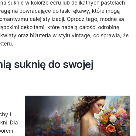
na suknie w kolorze ecru lub delikatnych pastelach
uwagę na powracające do łask rękawy, które mogą
 romantyzmu całej stylizacji. Oprócz tego, modne są
ębokimi dekoltami, które nadają całości odrobinę
wiaty oraz biżuteria w stylu vintage, co sprawia, że
kteru.
ią suknię do swojej
j
chy i
kni. Dla
yborem