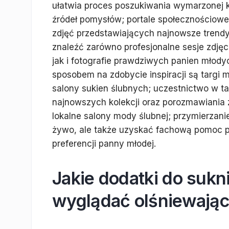
ułatwia proces poszukiwania wymarzonej kre
źródeł pomysłów; portale społecznościowe 
zdjęć przedstawiających najnowsze trendy
znaleźć zarówno profesjonalne sesje zdję
jak i fotografie prawdziwych panien młod
sposobem na zdobycie inspiracji są targi
salony sukien ślubnych; uczestnictwo w t
najnowszych kolekcji oraz porozmawiania z
lokalne salony mody ślubnej; przymierzani
żywo, ale także uzyskać fachową pomoc p
preferencji panny młodej.
Jakie dodatki do sukn
wyglądać olśniewają