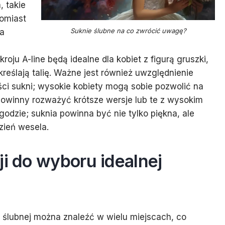
, takie
tomiast
Suknie ślubne na co zwrócić uwagę?
na
roju A-line będą idealne dla kobiet z figurą gruszki,
reślają talię. Ważne jest również uwzględnienie
ci sukni; wysokie kobiety mogą sobie pozwolić na
powinny rozważyć krótsze wersje lub te z wysokim
dzie; suknia powinna być nie tylko piękna, ale
zień wesela.
ji do wyboru idealnej
i ślubnej można znaleźć w wielu miejscach, co