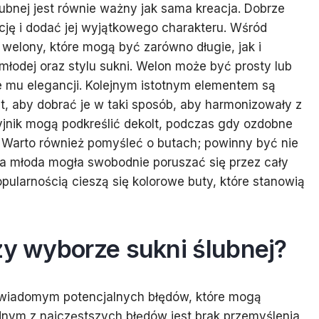
bnej jest równie ważny jak sama kreacja. Dobrze
cję i dodać jej wyjątkowego charakteru. Wśród
 welony, które mogą być zarówno długie, jak i
 młodej oraz stylu sukni. Welon może być prosty lub
e mu elegancji. Kolejnym istotnym elementem są
st, aby dobrać je w taki sposób, aby harmonizowały z
szyjnik mogą podkreślić dekolt, podczas gdy ozdobne
. Warto również pomyśleć o butach; powinny być nie
na młoda mogła swobodnie poruszać się przez cały
pularnością cieszą się kolorowe buty, które stanowią
zy wyborze sukni ślubnej?
świadomym potencjalnych błędów, które mogą
ednym z najczęstszych błędów jest brak przemyślenia