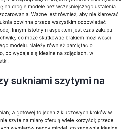
ię na drogie modele bez wcześniejszego ustalenia
zczarowania. Ważne jest również, aby nie kierować
 suknia powinna przede wszystkim odpowiadać
łodej. Innym istotnym aspektem jest czas zakupu
ią chwilę, co może skutkować brakiem możliwości
nego modelu. Należy również pamiętać o
, co wydaje się idealne na zdjęciach, w
tki.
dzy sukniami szytymi na
iarę a gotowej to jeden z kluczowych kroków w
nie szyte na miarę oferują wiele korzyści; przede
ych wymiarów panny młodej, co zapewnia idealne