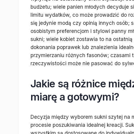
budżetu; wiele panien młodych decyduje s
limitu wydatków, co może prowadzić do ro
się jedynie modą czy opinią innych osób;
osobistym preferencjom i stylowi panny m
sukni; wiele kobiet zostawia to na ostatn
dokonania poprawek lub znalezienia ideal
przymierzaniu różnych fasonów; czasami to
rzeczywistości może nie pasować do sylwe
Jakie są różnice mię
miarę a gotowymi?
Decyzja między wyborem sukni szytej na m
procesie poszukiwania idealnej kreacji. Suk
wszystkim są dostosowane do indywidualn