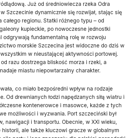
ródlądową. Już od średniowiecza rzeka Odra
w Szczecinie dynamicznie się rozwijał, stając się
całego regionu. Statki różnego typu – od
e galeony kupieckie, po nowoczesne jednostki
al odgrywają fundamentalną rolę w rozwoju
ictwo morskie Szczecina jest widoczne do dziś w
e wszystkim w nieustającej aktywności portowej.
d razu dostrzega bliskość morza i rzeki, a
nadaje miastu niepowtarzalny charakter.
wała, co miało bezpośredni wpływ na rodzaje
e. Od drewnianych łodzi napędzanych siłą wiatru i
półczesne kontenerowce i masowce, każde z tych
e możliwości i wyzwania. Port szczeciński był
 nawigacji i transportu. Obecnie, w XXI wieku,
e historii, ale także kluczowi gracze w globalnym