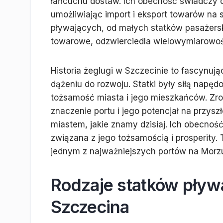
łańcuchu dostaw. Ich obecność świadczy o s
umożliwiając import i eksport towarów na
pływających, od małych statków pasażerski
towarowe, odzwierciedla wielowymiarowość 
Historia żeglugi w Szczecinie to fascynują
dążeniu do rozwoju. Statki były siłą napędo
tożsamość miasta i jego mieszkańców. Zroz
znaczenie portu i jego potencjał na przys
miastem, jakie znamy dzisiaj. Ich obecność
związana z jego tożsamością i prosperity. 
jednym z najważniejszych portów na Morzu
Rodzaje statków pływ
Szczecina