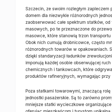
Szczecin, ze swoim rozległym zapleczem p
domem dla niezwykle różnorodnych jednos
zaobserwować całe spektrum statków, od t
masowych, po te przeznaczone do przewoz
masowce, które stanowią trzon transportu 
Obok nich cumują drobnicowce, często mni
różnorodnych towarów w opakowaniach. S
dzięki standaryzacji ładunków zrewolucjon
imponują każdej osobie obserwującej ruch
chemicznych i tankowcach, które odgrywaj
produktów rafineryjnych, wymagając przy
Poza statkami towarowymi, znaczącą rolę 
jednostki pasażerskie. Są to zarówno promy
mniejsze statki wycieczkowe organizujące 
oferując mieszkańcom i turystom unikalną