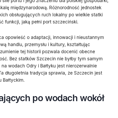
ile portu i jego znaczeniu dla polskiej gospodarki,
 skalę międzynarodową. Różnorodność jednostek
ch obsługujących ruch lokalny po wielkie statki
funkcji, jaką pełni port szczeciński.
ca opowieść o adaptacji, innowacji i nieustannym
wą handlu, przemysłu i kultury, kształtując
umienie tej historii pozwala docenić obecne
złość. Bez statków Szczecin nie byłby tym samym
 na wodach Odry i Bałtyku jest nierozerwalnie
Ta długoletnia tradycja sprawia, że Szczecin jest
 Bałtyckim.
ających po wodach wokół