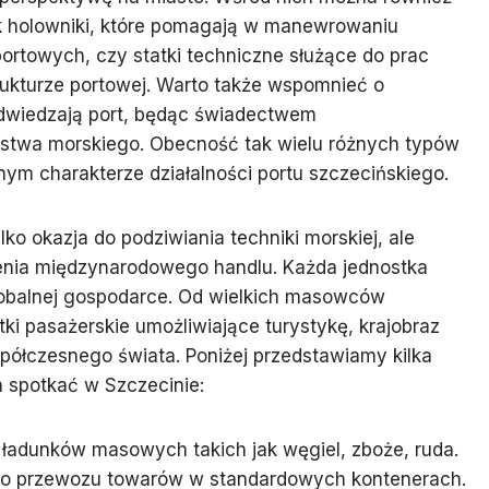
jak holowniki, które pomagają w manewrowaniu
ortowych, czy statki techniczne służące do prac
ukturze portowej. Warto także wspomnieć o
dwiedzają port, będąc świadectwem
stwa morskiego. Obecność tak wielu różnych typów
ym charakterze działalności portu szczecińskiego.
ko okazja do podziwiania techniki morskiej, ale
zenia międzynarodowego handlu. Każda jednostka
lobalnej gospodarce. Od wielkich masowców
i pasażerskie umożliwiające turystykę, krajobraz
ółczesnego świata. Poniżej przedstawiamy kilka
a spotkać w Szczecinie:
ładunków masowych takich jak węgiel, zboże, ruda.
 do przewozu towarów w standardowych kontenerach.