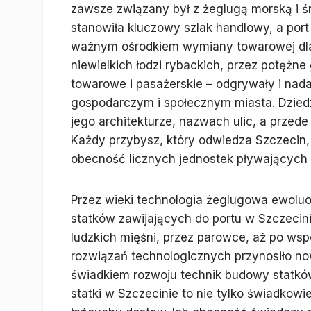
zawsze związany był z żeglugą morską i ś
stanowiła kluczowy szlak handlowy, a port 
ważnym ośrodkiem wymiany towarowej dla 
niewielkich łodzi rybackich, przez potężn
towarowe i pasażerskie – odgrywały i nad
gospodarczym i społecznym miasta. Dziedz
jego architekturze, nazwach ulic, a przed
Każdy przybysz, który odwiedza Szczecin, o
obecność licznych jednostek pływających 
Przez wieki technologia żeglugowa ewoluo
statków zawijających do portu w Szczecini
ludzkich mięśni, przez parowce, aż po ws
rozwiązań technologicznych przynosiło now
świadkiem rozwoju technik budowy statków,
statki w Szczecinie to nie tylko świadkowi