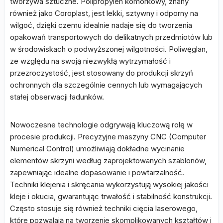
tworzywa sztuczne. Polipropylen komórkowy, znany
również jako Coroplast, jest lekki, sztywny i odporny na
wilgoć, dzięki czemu idealnie nadaje się do tworzenia
opakowań transportowych do delikatnych przedmiotów lub
w środowiskach o podwyższonej wilgotności. Poliwęglan,
ze względu na swoją niezwykłą wytrzymałość i
przezroczystość, jest stosowany do produkcji skrzyń
ochronnych dla szczególnie cennych lub wymagających
stałej obserwacji ładunków.
Nowoczesne technologie odgrywają kluczową rolę w
procesie produkcji. Precyzyjne maszyny CNC (Computer
Numerical Control) umożliwiają dokładne wycinanie
elementów skrzyni według zaprojektowanych szablonów,
zapewniając idealne dopasowanie i powtarzalność.
Techniki klejenia i skręcania wykorzystują wysokiej jakości
kleje i okucia, gwarantując trwałość i stabilność konstrukcji.
Często stosuje się również techniki cięcia laserowego,
które pozwalają na tworzenie skomplikowanych kształtów i