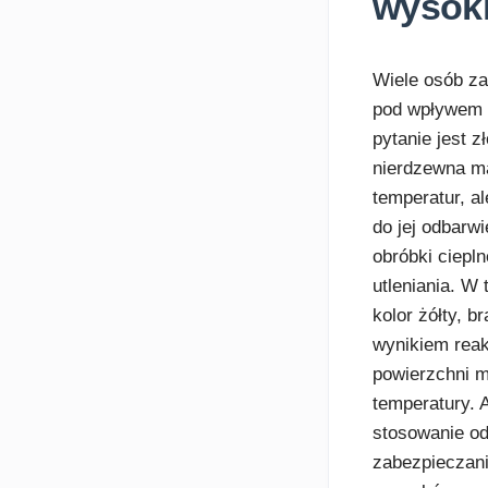
wysoki
Wiele osób za
pod wpływem 
pytanie jest z
nierdzewna m
temperatur, a
do jej odbarw
obróbki ciepl
utleniania. W
kolor żółty, b
wynikiem rea
powierzchni m
temperatury. 
stosowanie od
zabezpieczani