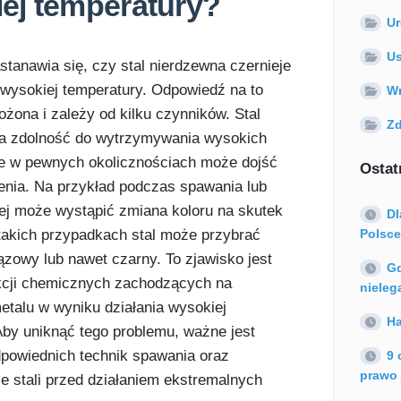
ej temperatury?
U
Us
stanawia się, czy stal nierdzewna czernieje
wysokiej temperatury. Odpowiedź na to
Wn
łożona i zależy od kilku czynników. Stal
Zd
a zdolność do wytrzymywania wysokich
le w pewnych okolicznościach może dojść
Ostat
ienia. Na przykład podczas spawania lub
nej może wystąpić zmiana koloru na skutek
Dl
 takich przypadkach stal może przybrać
Polsce
rązowy lub nawet czarny. To zjawisko jest
Gd
kcji chemicznych zachodzących na
nieleg
etalu w wyniku działania wysokiej
Ha
Aby uniknąć tego problemu, ważne jest
powiednich technik spawania oraz
9 
prawo 
e stali przed działaniem ekstremalnych