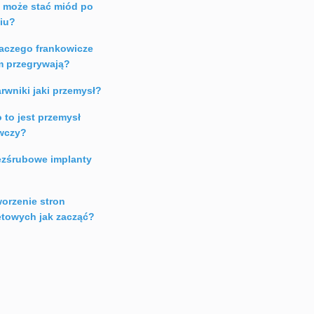
e może stać miód po
iu?
aczego frankowicze
m przegrywają?
rwniki jaki przemysł?
 to jest przemysł
wczy?
zśrubowe implanty
orzenie stron
etowych jak zacząć?