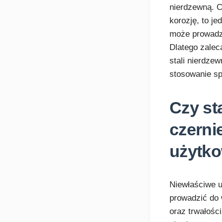
nierdzewną. C
korozję, to j
może prowadz
Dlatego zalec
stali nierdze
stosowanie sp
Czy st
czerni
użytk
Niewłaściwe u
prowadzić do 
oraz trwałości