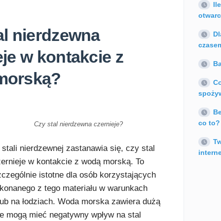
Il
otwarc
al nierdzewna
Dl
czase
eje w kontakcie z
Ba
morską?
Co
spoży
Be
co to?
Czy stal nierdzewna czernieje?
Tw
stali nierdzewnej zastanawia się, czy stal
intern
ernieje w kontakcie z wodą morską. To
zczególnie istotne dla osób korzystających
konanego z tego materiału w warunkach
ub na łodziach. Woda morska zawiera dużą
tóre mogą mieć negatywny wpływ na stal