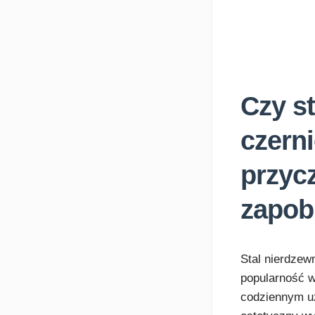
Czy s
czern
przyc
zapob
Stal nierdzew
popularność w
codziennym uż