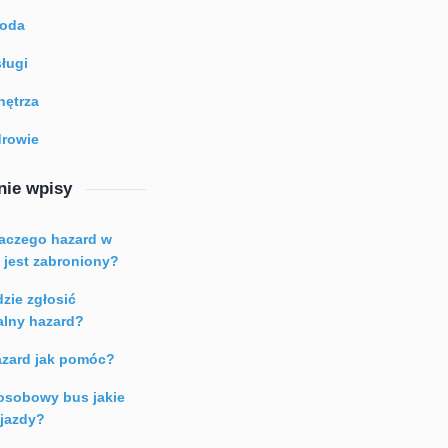
roda
ługi
ętrza
rowie
nie wpisy
aczego hazard w
 jest zabroniony?
zie zgłosić
alny hazard?
zard jak pomóc?
osobowy bus jakie
jazdy?