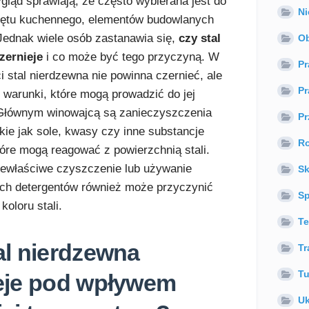
gląd sprawiają, że często wybierana jest do
Ni
rzętu kuchennego, elementów budowlanych
. Jednak wiele osób zastanawia się,
czy stal
Ob
zernieje
i co może być tego przyczyną. W
Pr
i stal nierdzewna nie powinna czernieć, ale
P
e warunki, które mogą prowadzić do jej
 Głównym winowajcą są zanieczyszczenia
Pr
kie jak sole, kwasy czy inne substancje
Ro
óre mogą reagować z powierzchnią stali.
iewłaściwe czyszczenie lub używanie
Sk
ch detergentów również może przyczynić
Sp
koloru stali.
Te
al nierdzewna
Tr
Tu
eje pod wpływem
Uk