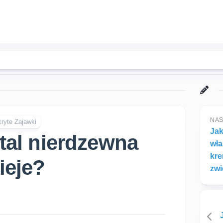
NAS
ryte Zajawki
Jak
tal nierdzewna
wł
kre
ieje?
zwi