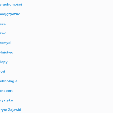
eruchomości
cojęzyczne
aca
rawo
zemysł
lnictwo
lepy
ort
chnologie
ansport
rystyka
ryte Zajawki