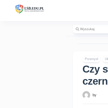
Skip
to
content
Przemysł
Uk
Czy s
czern
by