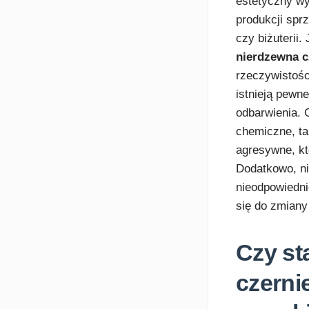
estetyczny wy
produkcji sp
czy biżuterii
nierdzewna c
rzeczywistośc
istnieją pewn
odbarwienia.
chemiczne, ta
agresywne, kt
Dodatkowo, n
nieodpowiedni
się do zmiany 
Czy st
czerni