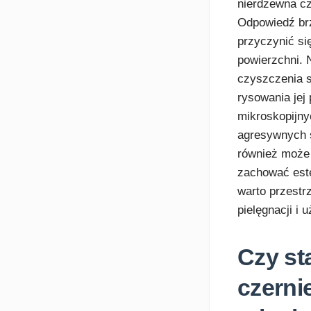
nierdzewna cz
Odpowiedź brz
przyczynić si
powierzchni. 
czyszczenia s
rysowania jej
mikroskopijn
agresywnych 
również może 
zachować este
warto przestr
pielęgnacji i 
Czy st
czerni