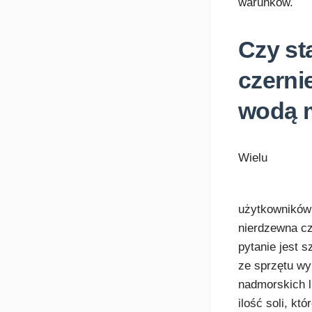
warunków.
Czy st
czerni
wodą 
Wielu
użytkowników 
nierdzewna cz
pytanie jest s
ze sprzętu wy
nadmorskich l
ilość soli, k