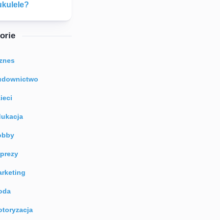
ukulele?
orie
znes
udownictwo
ieci
ukacja
obby
prezy
rketing
oda
toryzacja