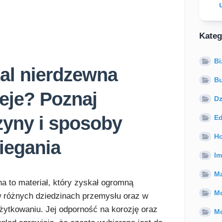
Kateg
Bi
tal nierdzewna
B
ieje? Poznaj
Dz
zyny i sposoby
Ed
H
iegania
Im
Ma
na to materiał, który zyskał ogromną
M
 różnych dziedzinach przemysłu oraz w
ytkowaniu. Jej odporność na korozję oraz
Mo