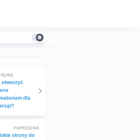
TĘPNE
 otworzyć
asne
matorium dla
erząt?
POPRZEDNIE
Jakie struny do