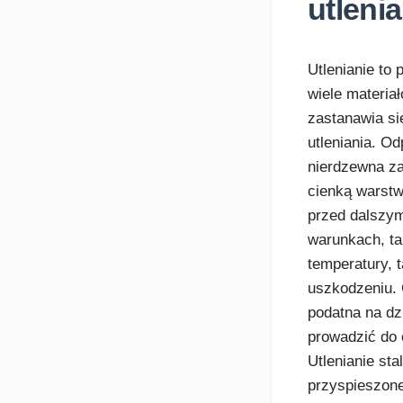
utleni
Utlenianie to
wiele materia
zastanawia si
utleniania. Od
nierdzewna za
cienką warstw
przed dalszym
warunkach, ta
temperatury, 
uszkodzeniu. G
podatna na dz
prowadzić do 
Utlenianie st
przyspieszone