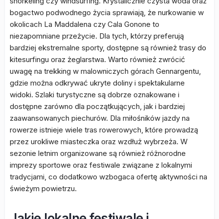
snorkeling czy windsurfing. Krystalicznie czysta woda oraz
bogactwo podwodnego życia sprawiają, że nurkowanie w
okolicach La Maddalena czy Cala Gonone to
niezapomniane przeżycie. Dla tych, którzy preferują
bardziej ekstremalne sporty, dostępne są również trasy do
kitesurfingu oraz żeglarstwa. Warto również zwrócić
uwagę na trekking w malowniczych górach Gennargentu,
gdzie można odkrywać ukryte doliny i spektakularne
widoki. Szlaki turystyczne są dobrze oznakowane i
dostępne zarówno dla początkujących, jak i bardziej
zaawansowanych piechurów. Dla miłośników jazdy na
rowerze istnieje wiele tras rowerowych, które prowadzą
przez urokliwe miasteczka oraz wzdłuż wybrzeża. W
sezonie letnim organizowane są również różnorodne
imprezy sportowe oraz festiwale związane z lokalnymi
tradycjami, co dodatkowo wzbogaca ofertę aktywności na
świeżym powietrzu.
Jakie lokalne festiwale i