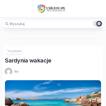
Skip
to
content
Turystyka
Sardynia wakacje
by