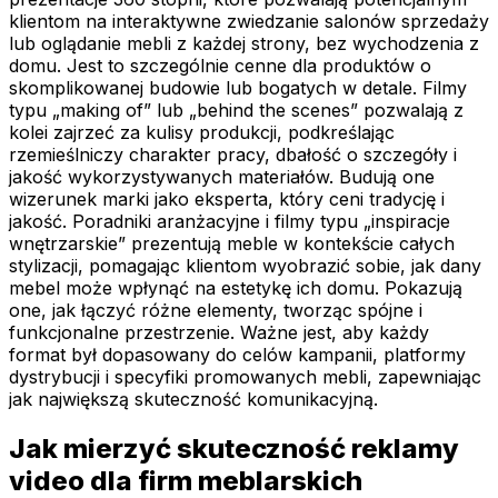
klientom na interaktywne zwiedzanie salonów sprzedaży
lub oglądanie mebli z każdej strony, bez wychodzenia z
domu. Jest to szczególnie cenne dla produktów o
skomplikowanej budowie lub bogatych w detale. Filmy
typu „making of” lub „behind the scenes” pozwalają z
kolei zajrzeć za kulisy produkcji, podkreślając
rzemieślniczy charakter pracy, dbałość o szczegóły i
jakość wykorzystywanych materiałów. Budują one
wizerunek marki jako eksperta, który ceni tradycję i
jakość. Poradniki aranżacyjne i filmy typu „inspiracje
wnętrzarskie” prezentują meble w kontekście całych
stylizacji, pomagając klientom wyobrazić sobie, jak dany
mebel może wpłynąć na estetykę ich domu. Pokazują
one, jak łączyć różne elementy, tworząc spójne i
funkcjonalne przestrzenie. Ważne jest, aby każdy
format był dopasowany do celów kampanii, platformy
dystrybucji i specyfiki promowanych mebli, zapewniając
jak największą skuteczność komunikacyjną.
Jak mierzyć skuteczność reklamy
video dla firm meblarskich