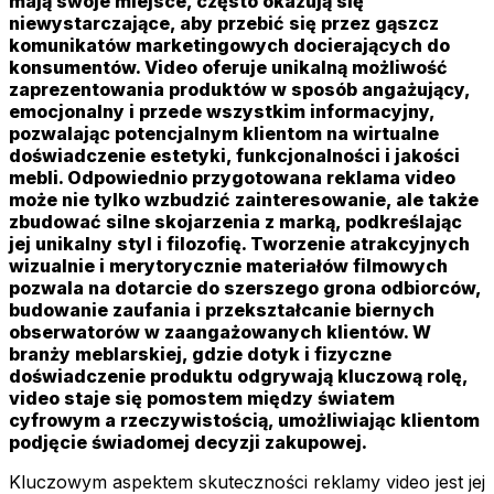
mają swoje miejsce, często okazują się
niewystarczające, aby przebić się przez gąszcz
komunikatów marketingowych docierających do
konsumentów. Video oferuje unikalną możliwość
zaprezentowania produktów w sposób angażujący,
emocjonalny i przede wszystkim informacyjny,
pozwalając potencjalnym klientom na wirtualne
doświadczenie estetyki, funkcjonalności i jakości
mebli. Odpowiednio przygotowana reklama video
może nie tylko wzbudzić zainteresowanie, ale także
zbudować silne skojarzenia z marką, podkreślając
jej unikalny styl i filozofię. Tworzenie atrakcyjnych
wizualnie i merytorycznie materiałów filmowych
pozwala na dotarcie do szerszego grona odbiorców,
budowanie zaufania i przekształcanie biernych
obserwatorów w zaangażowanych klientów. W
branży meblarskiej, gdzie dotyk i fizyczne
doświadczenie produktu odgrywają kluczową rolę,
video staje się pomostem między światem
cyfrowym a rzeczywistością, umożliwiając klientom
podjęcie świadomej decyzji zakupowej.
Kluczowym aspektem skuteczności reklamy video jest jej