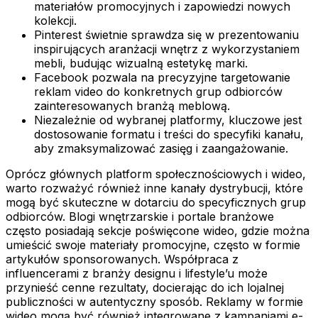
materiałów promocyjnych i zapowiedzi nowych
kolekcji.
Pinterest świetnie sprawdza się w prezentowaniu
inspirujących aranżacji wnętrz z wykorzystaniem
mebli, budując wizualną estetykę marki.
Facebook pozwala na precyzyjne targetowanie
reklam video do konkretnych grup odbiorców
zainteresowanych branżą meblową.
Niezależnie od wybranej platformy, kluczowe jest
dostosowanie formatu i treści do specyfiki kanału,
aby zmaksymalizować zasięg i zaangażowanie.
Oprócz głównych platform społecznościowych i wideo,
warto rozważyć również inne kanały dystrybucji, które
mogą być skuteczne w dotarciu do specyficznych grup
odbiorców. Blogi wnętrzarskie i portale branżowe
często posiadają sekcje poświęcone wideo, gdzie można
umieścić swoje materiały promocyjne, często w formie
artykułów sponsorowanych. Współpraca z
influencerami z branży designu i lifestyle’u może
przynieść cenne rezultaty, docierając do ich lojalnej
publiczności w autentyczny sposób. Reklamy w formie
wideo mogą być również integrowane z kampaniami e-