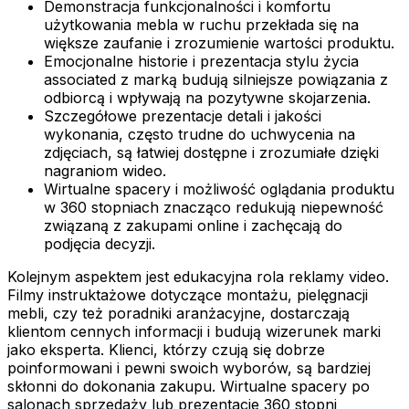
Demonstracja funkcjonalności i komfortu
użytkowania mebla w ruchu przekłada się na
większe zaufanie i zrozumienie wartości produktu.
Emocjonalne historie i prezentacja stylu życia
associated z marką budują silniejsze powiązania z
odbiorcą i wpływają na pozytywne skojarzenia.
Szczegółowe prezentacje detali i jakości
wykonania, często trudne do uchwycenia na
zdjęciach, są łatwiej dostępne i zrozumiałe dzięki
nagraniom wideo.
Wirtualne spacery i możliwość oglądania produktu
w 360 stopniach znacząco redukują niepewność
związaną z zakupami online i zachęcają do
podjęcia decyzji.
Kolejnym aspektem jest edukacyjna rola reklamy video.
Filmy instruktażowe dotyczące montażu, pielęgnacji
mebli, czy też poradniki aranżacyjne, dostarczają
klientom cennych informacji i budują wizerunek marki
jako eksperta. Klienci, którzy czują się dobrze
poinformowani i pewni swoich wyborów, są bardziej
skłonni do dokonania zakupu. Wirtualne spacery po
salonach sprzedaży lub prezentacje 360 stopni