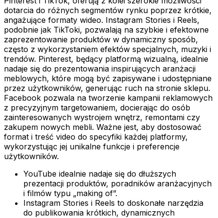
Pinterest i TikTok, oferują z kolei szerokie możliwości
dotarcia do różnych segmentów rynku poprzez krótkie,
angażujące formaty wideo. Instagram Stories i Reels,
podobnie jak TikToki, pozwalają na szybkie i efektowne
zaprezentowanie produktów w dynamiczny sposób,
często z wykorzystaniem efektów specjalnych, muzyki i
trendów. Pinterest, będący platformą wizualną, idealnie
nadaje się do prezentowania inspirujących aranżacji
meblowych, które mogą być zapisywane i udostępniane
przez użytkowników, generując ruch na stronie sklepu.
Facebook pozwala na tworzenie kampanii reklamowych
z precyzyjnym targetowaniem, docierając do osób
zainteresowanych wystrojem wnętrz, remontami czy
zakupem nowych mebli. Ważne jest, aby dostosować
format i treść video do specyfiki każdej platformy,
wykorzystując jej unikalne funkcje i preferencje
użytkowników.
YouTube idealnie nadaje się do dłuższych
prezentacji produktów, poradników aranżacyjnych
i filmów typu „making of”.
Instagram Stories i Reels to doskonałe narzędzia
do publikowania krótkich, dynamicznych