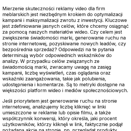
Mierzenie skuteczności reklamy video dla firm
meblarskich jest niezbędnym krokiem do optymalizacji
kampanii i maksymalizacji zwrotu z inwestycji. Kluczowe
jest zdefiniowanie jasnych celów, które chcemy osiągnąć
za pomocą naszych materiałów wideo. Czy celem jest
zwiększenie świadomości marki, generowanie ruchu na
stronie internetowej, pozyskiwanie nowych leadów, czy
bezpośrednia sprzedaż? Odpowiedzi na te pytania
determinują wybór odpowiednich wskaźników do
analizy. W przypadku celów związanych ze
świadomością marki, zwracamy uwagę na zasięg
kampanii, liczbę wyświetleń, czas oglądania oraz
wskaźniki zaangażowania, takie jak polubienia,
udostępnienia i komentarze. Są to metryki dostępne na
większości platform wideo i mediów społecznościowych.
Jeśli priorytetem jest generowanie ruchu na stronie
internetowej, analizujemy liczbę kliknięć w linki
umieszczone w reklamie lub opisie filmu, a także
współczynnik konwersji, który określa, jaki procent
użytkowników, którzy kliknęli w link, faktycznie podjął
pożądaną akcję na stronie, np. przeglądał produkty,