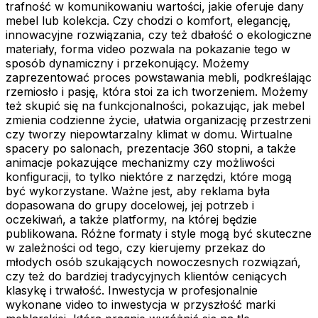
trafność w komunikowaniu wartości, jakie oferuje dany
mebel lub kolekcja. Czy chodzi o komfort, elegancję,
innowacyjne rozwiązania, czy też dbałość o ekologiczne
materiały, forma video pozwala na pokazanie tego w
sposób dynamiczny i przekonujący. Możemy
zaprezentować proces powstawania mebli, podkreślając
rzemiosło i pasję, która stoi za ich tworzeniem. Możemy
też skupić się na funkcjonalności, pokazując, jak mebel
zmienia codzienne życie, ułatwia organizację przestrzeni
czy tworzy niepowtarzalny klimat w domu. Wirtualne
spacery po salonach, prezentacje 360 stopni, a także
animacje pokazujące mechanizmy czy możliwości
konfiguracji, to tylko niektóre z narzędzi, które mogą
być wykorzystane. Ważne jest, aby reklama była
dopasowana do grupy docelowej, jej potrzeb i
oczekiwań, a także platformy, na której będzie
publikowana. Różne formaty i style mogą być skuteczne
w zależności od tego, czy kierujemy przekaz do
młodych osób szukających nowoczesnych rozwiązań,
czy też do bardziej tradycyjnych klientów ceniących
klasykę i trwałość. Inwestycja w profesjonalnie
wykonane video to inwestycja w przyszłość marki