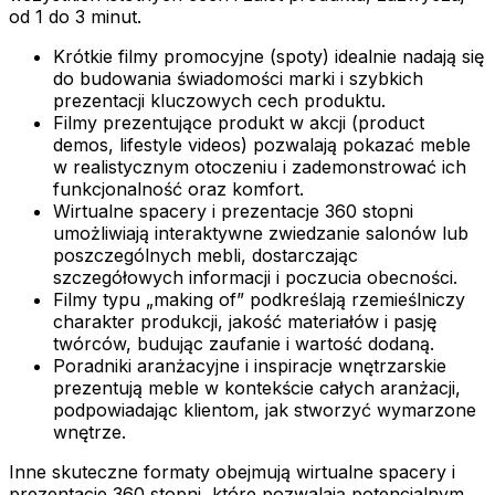
od 1 do 3 minut.
Krótkie filmy promocyjne (spoty) idealnie nadają się
do budowania świadomości marki i szybkich
prezentacji kluczowych cech produktu.
Filmy prezentujące produkt w akcji (product
demos, lifestyle videos) pozwalają pokazać meble
w realistycznym otoczeniu i zademonstrować ich
funkcjonalność oraz komfort.
Wirtualne spacery i prezentacje 360 stopni
umożliwiają interaktywne zwiedzanie salonów lub
poszczególnych mebli, dostarczając
szczegółowych informacji i poczucia obecności.
Filmy typu „making of” podkreślają rzemieślniczy
charakter produkcji, jakość materiałów i pasję
twórców, budując zaufanie i wartość dodaną.
Poradniki aranżacyjne i inspiracje wnętrzarskie
prezentują meble w kontekście całych aranżacji,
podpowiadając klientom, jak stworzyć wymarzone
wnętrze.
Inne skuteczne formaty obejmują wirtualne spacery i
prezentacje 360 stopni, które pozwalają potencjalnym