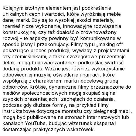
Kolejnym istotnym elementem jest podkreślenie
unikalnych cech i wartości, które wyróżniają meble
danej marki. Czy są to wysokiej jakości materiały,
rzemieślnicze wykonanie, innowacyjne rozwiązania
konstrukcyjne, czy też dbałość o zrównoważony
rozwój – te aspekty powinny być komunikowane w
sposób jasny i przekonujący. Filmy typu „making of”
pokazujące proces produkcji, wywiady z projektantami
czy rzemieślnikami, a także szczegółowe prezentacje
detali, mogą budować zaufanie i podkreślać wartość
dodaną produktu. Ważne jest również wykorzystanie
odpowiedniej muzyki, oświetlenia i narracji, które
współgrają z charakterem marki i docelową grupą
odbiorców. Krótkie, dynamiczne filmy przeznaczone do
mediów społecznościowych mogą skupiać się na
szybkich prezentacjach i zachętach do działania,
podczas gdy dłuższe formy, na przykład filmy
instruktażowe dotyczące montażu czy pielęgnacji mebli,
mogą być publikowane na stronach internetowych lub
kanałach YouTube, budując wizerunek eksperta i
dostarczając praktycznych wskazówek.