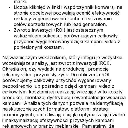
marki.
Liczba kliknięć w linki i współczynnik konwersji na
stronie docelowej pozwalają ocenić efektywność
reklamy w generowaniu ruchu i realizowaniu
celów sprzedażowych lub lead generation.
Zwrot z inwestycji (ROI) jest ostatecznym
wskaźnikiem sukcesu, porównującym całkowity
przychód wygenerowany dzięki kampanii video z
poniesionymi kosztami.
Najważniejszym wskaźnikiem, który integruje wszystkie
wcześniejsze analizy, jest zwrot z inwestycji (ROI).
Określa on, czy wydatki na produkcję i promocję
reklamy video przyniosły zysk. Do obliczenia ROI
porównujemy całkowity przychód wygenerowany
bezpośrednio lub pośrednio dzięki kampanii video z
całkowitymi kosztami jej realizacji, wliczając w to koszty
produkcji, montażu, dystrybucji i ewentualnego wsparcia
kampanii. Analiza tych danych pozwala na identyfikację
najskuteczniejszych formatów, platform i strategii
promocyjnych, umożliwiając ciągłą optymalizację działań
i maksymalizację efektywności przyszłych kampanii
reklamowych w branży meblarskiej. Pamiętajmy, że