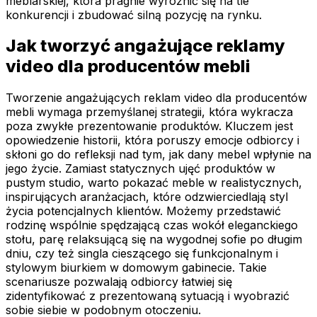
meblarskiej, która pragnie wyróżnić się na tle
konkurencji i zbudować silną pozycję na rynku.
Jak tworzyć angażujące reklamy
video dla producentów mebli
Tworzenie angażujących reklam video dla producentów
mebli wymaga przemyślanej strategii, która wykracza
poza zwykłe prezentowanie produktów. Kluczem jest
opowiedzenie historii, która poruszy emocje odbiorcy i
skłoni go do refleksji nad tym, jak dany mebel wpłynie na
jego życie. Zamiast statycznych ujęć produktów w
pustym studio, warto pokazać meble w realistycznych,
inspirujących aranżacjach, które odzwierciedlają styl
życia potencjalnych klientów. Możemy przedstawić
rodzinę wspólnie spędzającą czas wokół eleganckiego
stołu, parę relaksującą się na wygodnej sofie po długim
dniu, czy też singla cieszącego się funkcjonalnym i
stylowym biurkiem w domowym gabinecie. Takie
scenariusze pozwalają odbiorcy łatwiej się
zidentyfikować z prezentowaną sytuacją i wyobrazić
sobie siebie w podobnym otoczeniu.