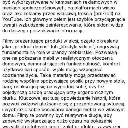
być wykorzystywane w kampaniach reklamowych w
mediach społecznościowych, na platformach wideo
oraz jako reklamy przed właściwą treścią (pre-roll) na
YouTube. Ich głównym celem jest szybkie przyciągnięcie
uwagi i wzbudzenie zainteresowania, które skłoni widza
do dalszego poszukiwania informacji.
Filmy prezentujące produkt w akcji, często określane
jako „product demos” lub „lifestyle videos”, odgrywają
fundamentalną rolę w branży meblarskiej. Pozwalają
one na pokazanie mebli w realistycznym otoczeniu
domowym, demonstrując ich funkcjonalność, komfort
użytkowania i sposób, w jaki mogą wzbogacić
codzienne życie. Takie materiały mogą przedstawiać
rodzinę wspólnie spożywającą posiłki przy nowym stole,
parę relaksującą się na wygodnej sofie, czy też
pojedynczą osobę pracującą przy ergonomicznym
biurku. Kluczowe jest tutaj opowiedzenie historii, która
pozwoli widzowi utożsamić się z prezentowaną sytuacją
i wyobrazić sobie posiadanie danego mebla we własnym
domu. Filmy te powinny być relatywnie długie, aby
zapewnić wystarczająco dużo czasu na pokazanie
wszystkich istotnych cech i zalet produktu, zazwyczaj