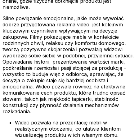
online, gdzie fizyczne dotknięcie produktu jest
niemożliwe.
Silne powiązanie emocjonalne, jakie może wywołać
dobrze przygotowana reklama video, jest kolejnym
kluczowym czynnikiem wpływającym na decyzje
zakupowe. Filmy pokazujące meble w kontekście
rodzinnych chwil, relaksu czy komfortu domowego,
tworzą pozytywne skojarzenia i pozwalają widzowi
wyobrazić sobie siebie w podobnej, przyjemnej sytuacji.
Opowiadanie historii, prezentowanie wartości marki,
podkreślanie rzemiosła i pasji stojącej za produkcją –
wszystko to buduje więź z odbiorcą, sprawiając, że
decyzja o zakupie staje się bardziej osobista i
emocjonalna. Wideo pozwala również na efektywne
komunikowanie cech produktu, które trudno opisać
słowami, takich jak miękkość tapicerki, stabilność
konstrukcji czy płynność działania mechanizmów
rozkładania.
Wideo pozwala na prezentację mebli w
realistycznym otoczeniu, co ułatwia klientom
wizualizację produktu w ich własnym domu.