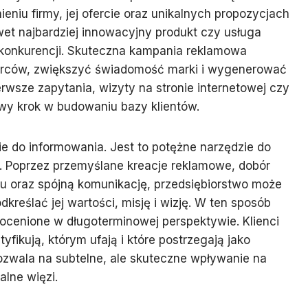
ieniu firmy, jej ofercie oraz unikalnych propozycjach
wet najbardziej innowacyjny produkt czy usługa
onkurencji. Skuteczna kampania reklamowa
iorców, zwiększyć świadomość marki i wygenerować
erwsze zapytania, wizyty na stronie internetowej czy
owy krok w budowaniu bazy klientów.
ie do informowania. Jest to potężne narzędzie do
y. Poprzez przemyślane kreacje reklamowe, dobór
u oraz spójną komunikację, przedsiębiorstwo może
reślać jej wartości, misję i wizję. W ten sposób
nieocenione w długoterminowej perspektywie. Klienci
tyfikują, którym ufają i które postrzegają jako
ozwala na subtelne, ale skuteczne wpływanie na
lne więzi.