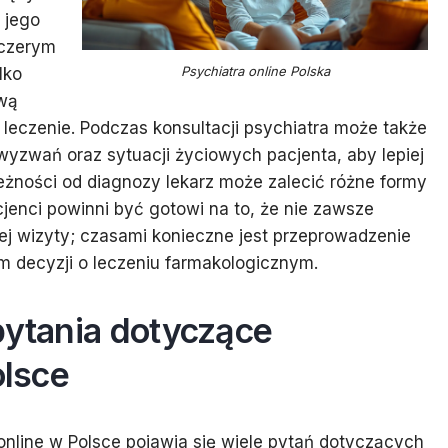
 jego
zczerym
Psychiatra online Polska
lko
iwą
eczenie. Podczas konsultacji psychiatra może także
yzwań oraz sytuacji życiowych pacjenta, aby lepiej
eżności od diagnozy lekarz może zalecić różne formy
cjenci powinni być gotowi na to, że nie zawsze
ej wizyty; czasami konieczne jest przeprowadzenie
em decyzji o leczeniu farmakologicznym.
pytania dotyczące
olsce
 online w Polsce pojawia się wiele pytań dotyczących