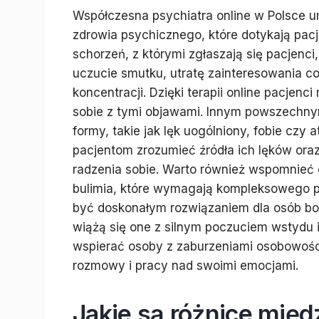
Współczesna psychiatra online w Polsce u
zdrowia psychicznego, które dotykają pa
schorzeń, z którymi zgłaszają się pacjenc
uczucie smutku, utratę zainteresowania c
koncentracji. Dzięki terapii online pacjen
sobie z tymi objawami. Innym powszechnym
formy, takie jak lęk uogólniony, fobie czy 
pacjentom zrozumieć źródła ich lęków oraz 
radzenia sobie. Warto również wspomnieć o
bulimia, które wymagają kompleksowego p
być doskonałym rozwiązaniem dla osób bo
wiążą się one z silnym poczuciem wstydu i
wspierać osoby z zaburzeniami osobowości
rozmowy i pracy nad swoimi emocjami.
Jakie są różnice międ