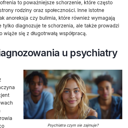
frenia to poważniejsze schorzenie, które często
trony rodziny oraz społeczności. Inne istotne
jak anoreksja czy bulimia, które również wymagają
e tylko diagnozuje te schorzenia, ale także prowadzi
o wiąże się z długotrwałą współpracą.
iagnozowania u psychiatry
z
zaczyna
cjent
awach
a
rowia
Psychiatra czym sie zajmuje?
co