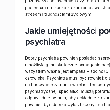
poznawczo-behawioralna czy terapia inter
pacjentom na lepsze zrozumienie swoich em
stresem i trudnościami życiowymi.
Jakie umiejętności p
psychiatra
Dobry psychiatra powinien posiadać szere
umożliwiają mu skuteczne pomaganie pacj
wszystkim ważna jest empatia – zdolność 
człowieka. Psychiatra musi być również ci
na budowanie zaufania w relacji terapeuty
psychiatrycznej; specjaliści muszą potraf
odpowiednie pytania, aby dokładnie zrozu
powinien być dobrze wykształcony i na bież