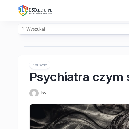
Skip
to
content
Zdrowie
Psychiatra czym 
by