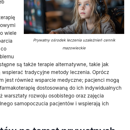
eb
erapię
czowymi
o wiele
Prywatny ośrodek leczenia uzależnień cennik
arcia
mazowieckie
 co
oblemu
tępne są także terapie alternatywne, takie jak
ą wspierać tradycyjne metody leczenia. Oprócz
m jest również wsparcie medyczne; pacjenci mogą
z farmakoterapię dostosowaną do ich indywidualnych
ż warsztaty rozwoju osobistego oraz zajęcia
lnego samopoczucia pacjentów i wspierają ich