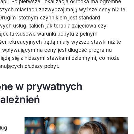
pii. Po pierwsze, lokalizacja ośrodka ma ogromne
kszych miastach zazwyczaj mają wyższe ceny niż te
rugim istotnym czynnikiem jest standard
ch usług, takich jak terapia zajęciowa czy
ujące luksusowe warunki pobytu z pełnym
i rekreacyjnych będą miały wyższe stawki niż te
m wpływającym na ceny jest długość programu
wiążą się z niższymi stawkami dziennymi, co może
anujących dłuższy pobyt.
ępne w prywatnych
zależnień
ług