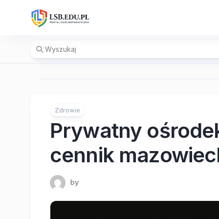
Skip
to
content
Zdrowie
Prywatny ośrodek
cennik mazowiec
by