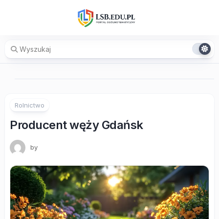
Skip
to
content
Rolnictwo
Producent węży Gdańsk
by