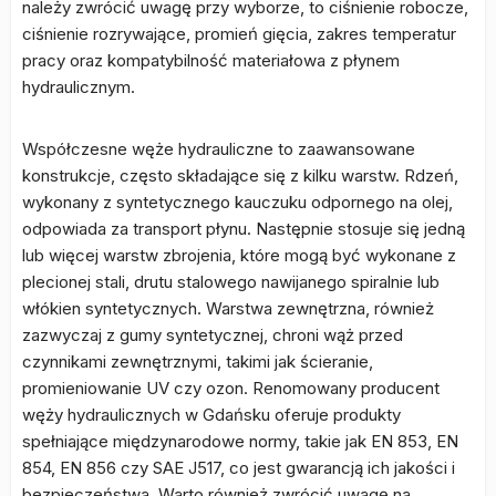
należy zwrócić uwagę przy wyborze, to ciśnienie robocze,
ciśnienie rozrywające, promień gięcia, zakres temperatur
pracy oraz kompatybilność materiałowa z płynem
hydraulicznym.
Współczesne węże hydrauliczne to zaawansowane
konstrukcje, często składające się z kilku warstw. Rdzeń,
wykonany z syntetycznego kauczuku odpornego na olej,
odpowiada za transport płynu. Następnie stosuje się jedną
lub więcej warstw zbrojenia, które mogą być wykonane z
plecionej stali, drutu stalowego nawijanego spiralnie lub
włókien syntetycznych. Warstwa zewnętrzna, również
zazwyczaj z gumy syntetycznej, chroni wąż przed
czynnikami zewnętrznymi, takimi jak ścieranie,
promieniowanie UV czy ozon. Renomowany producent
węży hydraulicznych w Gdańsku oferuje produkty
spełniające międzynarodowe normy, takie jak EN 853, EN
854, EN 856 czy SAE J517, co jest gwarancją ich jakości i
bezpieczeństwa. Warto również zwrócić uwagę na