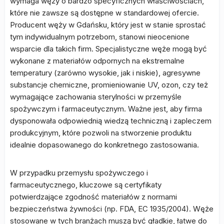
wymaga węży o bardzo specyficznych właściwościach,
które nie zawsze są dostępne w standardowej ofercie.
Producent węży w Gdańsku, który jest w stanie sprostać
tym indywidualnym potrzebom, stanowi nieocenione
wsparcie dla takich firm. Specjalistyczne węże mogą być
wykonane z materiałów odpornych na ekstremalne
temperatury (zarówno wysokie, jak i niskie), agresywne
substancje chemiczne, promieniowanie UV, ozon, czy też
wymagające zachowania sterylności w przemyśle
spożywczym i farmaceutycznym. Ważne jest, aby firma
dysponowała odpowiednią wiedzą techniczną i zapleczem
produkcyjnym, które pozwoli na stworzenie produktu
idealnie dopasowanego do konkretnego zastosowania.
W przypadku przemysłu spożywczego i
farmaceutycznego, kluczowe są certyfikaty
potwierdzające zgodność materiałów z normami
bezpieczeństwa żywności (np. FDA, EC 1935/2004). Węże
stosowane w tych branżach muszą być gładkie, łatwe do