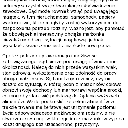
pełni wykorzystał swoje kwalifikacje i doświadczenie
zawodowe. Sąd może również wziąć pod uwagę jego
majątek, w tym nieruchomości, samochody, papiery
wartościowe, które mogłyby zostać wykorzystane do
zaspokojenia potrzeb rodziny. Ważne jest, aby pamiętać,
że obowiązek alimentacyjny obciąża małżonka
niezależnie od jego sytuacji majątkowej, jednak
wysokość świadczenia jest z nią ściśle powiązana.
Oprócz potrzeb uprawnionego i możliwości
zobowiązanego, sąd bierze pod uwagę również inne
okoliczności. Należą do nich przede wszystkim wiek,
stan zdrowia, wykształcenie oraz zdolność do pracy
obojga małżonków. Sąd analizuje również, czy nie
doszło do sytuacji, w której jeden z małżonków celowo
obniżył swoje dochody lub marnotrawi wspólne środki,
co mogłoby stanowić podstawę do żądania wyższych
alimentów. Warto podkreślić, że celem alimentów w
trakcie trwania małżeństwa jest utrzymanie poziomu
życia odpowiadającego możliwościom rodziny, a nie
stworzenie sytuacji, w której jeden z małżonków żyje na
koszt drugiego bez uzasadnionej przyczyny.