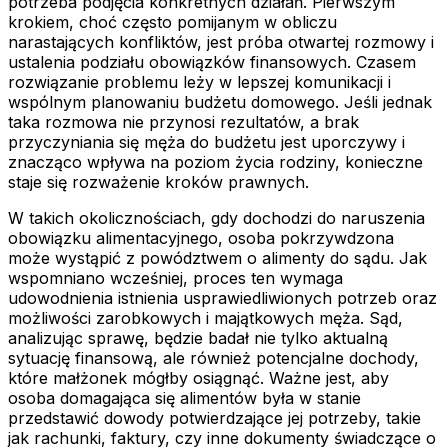
potrzeba podjęcia konkretnych działań. Pierwszym
krokiem, choć często pomijanym w obliczu
narastających konfliktów, jest próba otwartej rozmowy i
ustalenia podziału obowiązków finansowych. Czasem
rozwiązanie problemu leży w lepszej komunikacji i
wspólnym planowaniu budżetu domowego. Jeśli jednak
taka rozmowa nie przynosi rezultatów, a brak
przyczyniania się męża do budżetu jest uporczywy i
znacząco wpływa na poziom życia rodziny, konieczne
staje się rozważenie kroków prawnych.
W takich okolicznościach, gdy dochodzi do naruszenia
obowiązku alimentacyjnego, osoba pokrzywdzona
może wystąpić z powództwem o alimenty do sądu. Jak
wspomniano wcześniej, proces ten wymaga
udowodnienia istnienia usprawiedliwionych potrzeb oraz
możliwości zarobkowych i majątkowych męża. Sąd,
analizując sprawę, będzie badał nie tylko aktualną
sytuację finansową, ale również potencjalne dochody,
które małżonek mógłby osiągnąć. Ważne jest, aby
osoba domagająca się alimentów była w stanie
przedstawić dowody potwierdzające jej potrzeby, takie
jak rachunki, faktury, czy inne dokumenty świadczące o