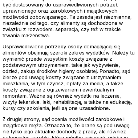
być dostosowany do usprawiedliwionych potrzeb
uprawnionego oraz zarobkowych i majątkowych
możliwości zobowiązanego. Ta zasada jest niezmienna,
niezależnie od tego, czy alimenty są dochodzone w
związku z rozwodem, separacją, czy też w trakcie
trwania małżeństwa.
Usprawiedliwione potrzeby osoby domagającej się
alimentów obejmują szeroki zakres wydatków. Należy tu
wymienić przede wszystkim koszty związane z
podstawowym utrzymaniem, takie jak wyżywienie,
odzież, zakup środków higieny osobistej. Ponadto, sąd
bierze pod uwagę koszty związane z utrzymaniem
mieszkania, w tym czynsz, opłaty za media, a także
koszty związane z ogrzewaniem i ewentualnym
remontem. Ważne są również wydatki na leczenie,
wizyty lekarskie, leki, rehabilitację, a także na edukację,
kursy czy szkolenia, jeśli są one uzasadnione.
Z drugiej strony, sąd ocenia możliwości zarobkowe i
majątkowe męża. Oznacza to, że brane są pod uwagę
nie tylko jego aktualne dochody z pracy, ale również
potencjalne zarobki, które mógłby osiągnąć, gdyby w