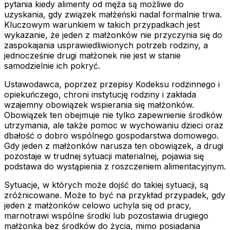
pytania kiedy alimenty od męża są możliwe do
uzyskania, gdy związek małżeński nadal formalnie trwa.
Kluczowym warunkiem w takich przypadkach jest
wykazanie, że jeden z małżonków nie przyczynia się do
zaspokajania usprawiedliwionych potrzeb rodziny, a
jednocześnie drugi małżonek nie jest w stanie
samodzielnie ich pokryć.
Ustawodawca, poprzez przepisy Kodeksu rodzinnego i
opiekuńczego, chroni instytucję rodziny i zakłada
wzajemny obowiązek wspierania się małżonków.
Obowiązek ten obejmuje nie tylko zapewnienie środków
utrzymania, ale także pomoc w wychowaniu dzieci oraz
dbałość o dobro wspólnego gospodarstwa domowego.
Gdy jeden z małżonków narusza ten obowiązek, a drugi
pozostaje w trudnej sytuacji materialnej, pojawia się
podstawa do wystąpienia z roszczeniem alimentacyjnym.
Sytuacje, w których może dojść do takiej sytuacji, są
zróżnicowane. Może to być na przykład przypadek, gdy
jeden z małżonków celowo uchyla się od pracy,
marnotrawi wspólne środki lub pozostawia drugiego
małżonka bez środków do życia, mimo posiadania