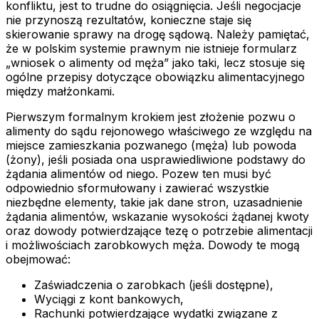
konfliktu, jest to trudne do osiągnięcia. Jeśli negocjacje
nie przynoszą rezultatów, konieczne staje się
skierowanie sprawy na drogę sądową. Należy pamiętać,
że w polskim systemie prawnym nie istnieje formularz
„wniosek o alimenty od męża” jako taki, lecz stosuje się
ogólne przepisy dotyczące obowiązku alimentacyjnego
między małżonkami.
Pierwszym formalnym krokiem jest złożenie pozwu o
alimenty do sądu rejonowego właściwego ze względu na
miejsce zamieszkania pozwanego (męża) lub powoda
(żony), jeśli posiada ona usprawiedliwione podstawy do
żądania alimentów od niego. Pozew ten musi być
odpowiednio sformułowany i zawierać wszystkie
niezbędne elementy, takie jak dane stron, uzasadnienie
żądania alimentów, wskazanie wysokości żądanej kwoty
oraz dowody potwierdzające tezę o potrzebie alimentacji
i możliwościach zarobkowych męża. Dowody te mogą
obejmować:
Zaświadczenia o zarobkach (jeśli dostępne),
Wyciągi z kont bankowych,
Rachunki potwierdzające wydatki związane z