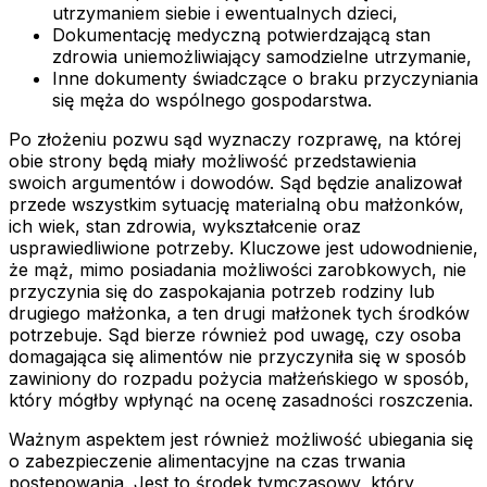
utrzymaniem siebie i ewentualnych dzieci,
Dokumentację medyczną potwierdzającą stan
zdrowia uniemożliwiający samodzielne utrzymanie,
Inne dokumenty świadczące o braku przyczyniania
się męża do wspólnego gospodarstwa.
Po złożeniu pozwu sąd wyznaczy rozprawę, na której
obie strony będą miały możliwość przedstawienia
swoich argumentów i dowodów. Sąd będzie analizował
przede wszystkim sytuację materialną obu małżonków,
ich wiek, stan zdrowia, wykształcenie oraz
usprawiedliwione potrzeby. Kluczowe jest udowodnienie,
że mąż, mimo posiadania możliwości zarobkowych, nie
przyczynia się do zaspokajania potrzeb rodziny lub
drugiego małżonka, a ten drugi małżonek tych środków
potrzebuje. Sąd bierze również pod uwagę, czy osoba
domagająca się alimentów nie przyczyniła się w sposób
zawiniony do rozpadu pożycia małżeńskiego w sposób,
który mógłby wpłynąć na ocenę zasadności roszczenia.
Ważnym aspektem jest również możliwość ubiegania się
o zabezpieczenie alimentacyjne na czas trwania
postępowania. Jest to środek tymczasowy, który